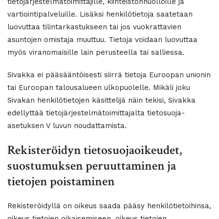
tietojärjestelmätoimittajille, kiinteistönhuolloille ja
vartiointipalveluille. Lisäksi henkilötietoja saatetaan
luovuttaa tilintarkastukseen tai jos vuokrattavien
asuntojen omistaja muuttuu. Tietoja voidaan luovuttaa
myös viranomaisille lain perusteella tai salliessa.
Sivakka ei pääsääntöisesti siirrä tietoja Euroopan unionin
tai Euroopan talousalueen ulkopuolelle. Mikäli joku
Sivakan henkilötietojen käsittelijä näin tekisi, Sivakka
edellyttää tietojärjestelmätoimittajalta tietosuoja-
asetuksen V luvun noudattamista.
Rekisteröidyn tietosuojaoikeudet,
suostumuksen peruuttaminen ja
tietojen poistaminen
Rekisteröidyllä on oikeus saada pääsy henkilötietoihinsa,
oikeus tietojen oikaisemiseen, oikeus tietojen