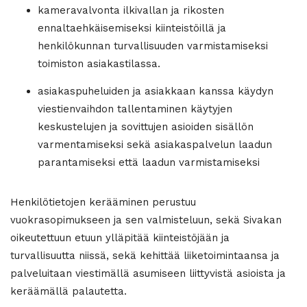
kameravalvonta ilkivallan ja rikosten
ennaltaehkäisemiseksi kiinteistöillä ja
henkilökunnan turvallisuuden varmistamiseksi
toimiston asiakastilassa.
asiakaspuheluiden ja asiakkaan kanssa käydyn
viestienvaihdon tallentaminen käytyjen
keskustelujen ja sovittujen asioiden sisällön
varmentamiseksi sekä asiakaspalvelun laadun
parantamiseksi että laadun varmistamiseksi
Henkilötietojen kerääminen perustuu
vuokrasopimukseen ja sen valmisteluun, sekä Sivakan
oikeutettuun etuun ylläpitää kiinteistöjään ja
turvallisuutta niissä, sekä kehittää liiketoimintaansa ja
palveluitaan viestimällä asumiseen liittyvistä asioista ja
keräämällä palautetta.