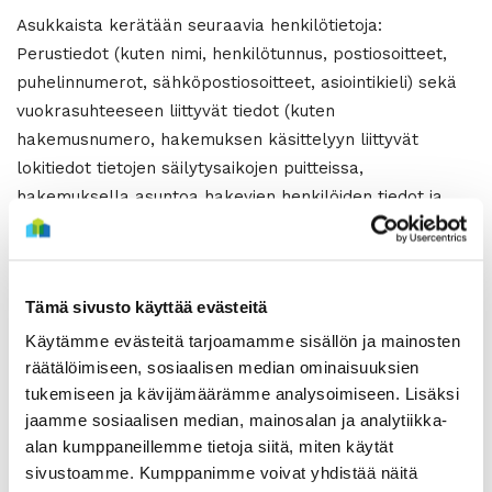
Asukkaista kerätään seuraavia henkilötietoja:
Perustiedot (kuten nimi, henkilötunnus, postiosoitteet,
puhelinnumerot, sähköpostiosoitteet, asiointikieli) sekä
vuokrasuhteeseen liittyvät tiedot (kuten
hakemusnumero, hakemuksen käsittelyyn liittyvät
lokitiedot tietojen säilytysaikojen puitteissa,
hakemuksella asuntoa hakevien henkilöiden tiedot ja
lukumäärä, samassa ruokakunnassa hakevan avio- tai
avopuolison etu- ja sukunimi sekä henkilötunnus,
kaikkien samassa ruokakunnassa hakevien henkilöiden
Tämä sivusto käyttää evästeitä
etu- ja sukunimet sekä henkilötunnus, alaikäisiltä
henkilötunnuksen sijaan syntymäaika, rekisteröidyn
Käytämme evästeitä tarjoamamme sisällön ja mainosten
räätälöimiseen, sosiaalisen median ominaisuuksien
suostumuksella samassa taloudessa asuvien henkilöiden
tukemiseen ja kävijämäärämme analysoimiseen. Lisäksi
etu- ja sukunimet sekä henkilötunnukset, mahdollinen
jaamme sosiaalisen median, mainosalan ja analytiikka-
hakijan raskaustieto, kansalaisuustiedot sekä
alan kumppaneillemme tietoja siitä, miten käytät
mahdolliset passi- tai EU-henkilökorttitiedot sellaisilta
sivustoamme. Kumppanimme voivat yhdistää näitä
henkilöiltä, joilla ei ole suomalaista henkilötunnusta,