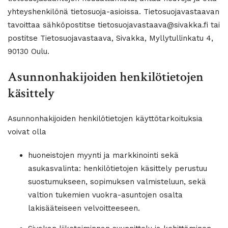
yhteyshenkilönä tietosuoja-asioissa. Tietosuojavastaavan
tavoittaa sähköpostitse tietosuojavastaava@sivakka.fi tai
postitse Tietosuojavastaava, Sivakka, Myllytullinkatu 4,
90130 Oulu.
Asunnonhakijoiden henkilötietojen
käsittely
Asunnonhakijoiden henkilötietojen käyttötarkoituksia
voivat olla
huoneistojen myynti ja markkinointi sekä
asukasvalinta: henkilötietojen käsittely perustuu
suostumukseen, sopimuksen valmisteluun, sekä
valtion tukemien vuokra-asuntojen osalta
lakisääteiseen velvoitteeseen.