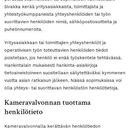
Sivakka kerää yritysasiakkaista, toimittajista ja
yhteistyökumppaneista yhteyshenkilöiden tai työn
suorittavien henkilöiden nimiä, sähköpostiosoitteita ja
puhelinnumeroita.
Yritysasiakkaan tai toimittajien yhteyshenkilöt ja
operatiivisen työn toteuttavien henkilöiden tiedot
poistetaan, jos henkilö ei enää työskentele tehtävässä.
Hankintalain mukaisesti hankinta-asiakirjoja
tietoaineistoineen suositellaan säilytettäväksi kymmenen
vuotta asian ratkaisun jälkeen. Näissä sopimuksissa voi
olla yhteys- tai suorittavan henkilöstön henkilötietoja.
Kameravalvonnan tuottama
henkilötieto
Kameravalvonnalla kerättävän henkilötiedon