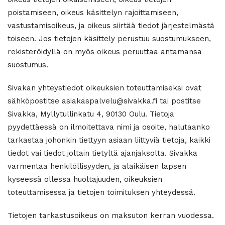
poistamiseen, oikeus käsittelyn rajoittamiseen,
vastustamisoikeus, ja oikeus siirtää tiedot järjestelmästä
toiseen. Jos tietojen käsittely perustuu suostumukseen,
rekisteröidyllä on myös oikeus peruuttaa antamansa
suostumus.
Sivakan yhteystiedot oikeuksien toteuttamiseksi ovat
sähköpostitse asiakaspalvelu@sivakka.fi tai postitse
Sivakka, Myllytullinkatu 4, 90130 Oulu. Tietoja
pyydettäessä on ilmoitettava nimi ja osoite, halutaanko
tarkastaa johonkin tiettyyn asiaan liittyviä tietoja, kaikki
tiedot vai tiedot joltain tietyltä ajanjaksolta. Sivakka
varmentaa henkilöllisyyden, ja alaikäisen lapsen
kyseessä ollessa huoltajuuden, oikeuksien
toteuttamisessa ja tietojen toimituksen yhteydessä.
Tietojen tarkastusoikeus on maksuton kerran vuodessa.