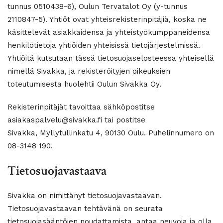
tunnus 0510438-6), Oulun Tervatalot Oy (y-tunnus
2110847-5). Yhtiöt ovat yhteisrekisterinpitäjiä, koska ne
käsittelevät asiakkaidensa ja yhteistyökumppaneidensa
henkilötietoja yhtiöiden yhteisissä tietojärjestelmissä.
Yhtiöitä kutsutaan tässä tietosuojaselosteessa yhteisellä
nimellä Sivakka, ja rekisteröityjen oikeuksien
toteutumisesta huolehtii Oulun Sivakka Oy.
Rekisterinpitäjät tavoittaa sähköpostitse
asiakaspalvelu@sivakka.fi tai postitse
Sivakka, Myllytullinkatu 4, 90130 Oulu. Puhelinnumero on
08-3148 190.
Tietosuojavastaava
Sivakka on nimittänyt tietosuojavastaavan.
Tietosuojavastaavan tehtävänä on seurata
tietosuojasääntöjen noudattamista, antaa neuvoja ja olla