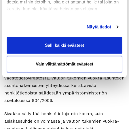
tietoja muihin tietoihin, joita olet antanut heille tai joita on
tieto mahdollisesta edunvalvonnasta, tieto
kerätty, kun olet käyttänyt heidän palvelujaan.
mahdollisesta työnantajasta sekä arvosta tai
ammatista, tulo- ja varallisuustiedot, luottotiedot,
Näytä tiedot
velkajärjestelytieto, perintätieto, hakuvaiheen
asumisolosuhteisiin liittyvät tiedot, asunnon tarvetta
koskevat tiedot).
Salli kaikki evästeet
Sivakka kerää henkilötietoja pääasiassa asiakkaalta
itseltään. Lisäksi henkilötietoja voidaan kerätä Suomen
Vain välttämättömät evästeet
Asiakastieto Oy:n luottotietorekisteristä sekä Digi- ja
väestötietovirastosta. Valtion tukemien vuokra-asuntojen
asuntohakemusten yhteydessä kerättävistä
henkilötiedoista säädetään ympäristöministeriön
asetuksessa 904/2006.
Sivakka säilyttää henkilötietoja niin kauan, kuin
asiakassuhde on voimassa ja valtion tukemien vuokra-
asuntojen hallinnan ohjeet ja kirjanpitolaki