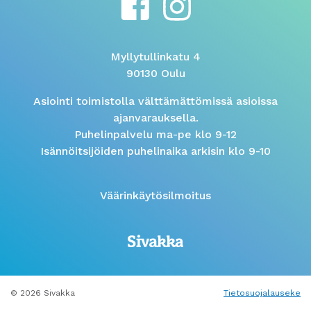
Myllytullinkatu 4
90130 Oulu
Asiointi toimistolla välttämättömissä asioissa
ajanvarauksella.
Puhelinpalvelu ma-pe klo 9-12
Isännöitsijöiden puhelinaika arkisin klo 9-10
Väärinkäytösilmoitus
© 2026 Sivakka
Tietosuojalauseke