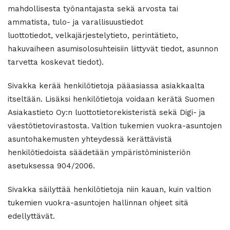
mahdollisesta työnantajasta sekä arvosta tai
ammatista, tulo- ja varallisuustiedot
luottotiedot, velkajärjestelytieto, perintätieto,
hakuvaiheen asumisolosuhteisiin liittyvät tiedot, asunnon
tarvetta koskevat tiedot).
Sivakka kerää henkilötietoja pääasiassa asiakkaalta
itseltään. Lisäksi henkilötietoja voidaan kerätä Suomen
Asiakastieto Oy:n luottotietorekisteristä sekä Digi- ja
väestötietovirastosta. Valtion tukemien vuokra-asuntojen
asuntohakemusten yhteydessä kerättävistä
henkilötiedoista säädetään ympäristöministeriön
asetuksessa 904/2006.
Sivakka säilyttää henkilötietoja niin kauan, kuin valtion
tukemien vuokra-asuntojen hallinnan ohjeet sitä
edellyttävät.