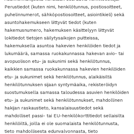
Perustiedot (kuten nimi, henkilötunnus, postiosoitteet,
puhelinnumerot, sähköpostiosoitteet, asiointikieli) sekä
asuntohakemukseen liittyvät tiedot (kuten
hakemusnumero, hakemuksen käsittelyyn liittyvät
lokitiedot tietojen säilytysaikojen puitteissa,
hakemuksella asuntoa hakevien henkilöiden tiedot ja
lukumäärä, samassa ruokakunnassa hakevan avio- tai
avopuolison etu- ja sukunimi sekä henkilötunnus,
kaikkien samassa ruokakunnassa hakevien henkilöiden
etu- ja sukunimet sekä henkilötunnus, alaikäisiltä
henkilötunnuksen sijaan syntymäaika, rekisteröidyn
suostumuksella samassa taloudessa asuvien henkilöiden
etu- ja sukunimet sekä henkilötunnukset, mahdollinen
hakijan raskaustieto, kansalaisuustiedot sekä
mahdolliset passi- tai EU-henkilökorttitiedot sellaisilta
henkilöiltä, joilla ei ole suomalaista henkilötunnusta,
tieto mahdollisesta edunvalvonnasta, tieto