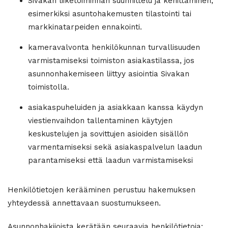
Sivakan liiketoiminnan suunnittelu ja kehittäminen,
esimerkiksi asuntohakemusten tilastointi tai
markkinatarpeiden ennakointi.
kameravalvonta henkilökunnan turvallisuuden
varmistamiseksi toimiston asiakastilassa, jos
asunnonhakemiseen liittyy asiointia Sivakan
toimistolla.
asiakaspuheluiden ja asiakkaan kanssa käydyn
viestienvaihdon tallentaminen käytyjen
keskustelujen ja sovittujen asioiden sisällön
varmentamiseksi sekä asiakaspalvelun laadun
parantamiseksi että laadun varmistamiseksi
Henkilötietojen kerääminen perustuu hakemuksen
yhteydessä annettavaan suostumukseen.
Asunnonhakijoista kerätään seuraavia henkilötietoja: