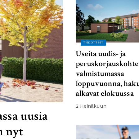
TIEDOTTEET
Useita uudis- ja
peruskorjauskohte
valmistumassa
loppuvuonna, haku
alkavat elokuussa
2 Heinäkuun
ssa uusia
n nyt