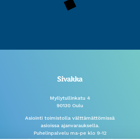
Myllytullinkatu 4
90130 Oulu
Asiointi toimistolla välttämättömissä
asioissa ajanvarauksella.
Puhelinpalvelu ma-pe klo 9-12