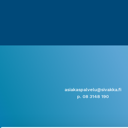
asiakaspalvelu@sivakka.fi
p. 08 3148 190