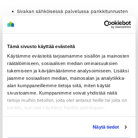
Sivakan sähköisessä palvelussa pankkitunnusten
avulla (kaikki osapuolet, esim. puoliso)
Kirjallisena kirjeellä, jossa on päivän postileima
Pudottamalla kirjallinen irtisanominen kirjeenä
Tämä sivusto käyttää evästeitä
Sivakan asiakaspalvelun postiluukusta viimeistään
Käytämme evästeitä tarjoamamme sisällön ja mainosten
kuukauden viimeisenä päivänä
räätälöimiseen, sosiaalisen median ominaisuuksien
tukemiseen ja kävijämäärämme analysoimiseen. Lisäksi
Kuolemantapauksessa vuokrasopimus säilyy voimassa ja
jaamme sosiaalisen median, mainosalan ja analytiikka-
alan kumppaneillemme tietoja siitä, miten käytät
vuokra-asioiden hoidosta ovat vastuussa kuolinpesän
sivustoamme. Kumppanimme voivat yhdistää näitä
osakkaat yhdessä. Kuolinpesän osakkaat voivat
tietoja muihin tietoihin, joita olet antanut heille tai joita on
valtuuttaa jonkun hoitamaan vuokrasopimusta koskevat
kerätty, kun olet käyttänyt heidän palvelujaan.
asiat vuokranantajan kanssa. Kuolinpesän osakkaiden
tulee irtisanoa vuokrasopimus ja toimittaa irtisanomisen
yhteydessä vuokranantajalle virkatodistukset.
Näytä tiedot
Irtisanomiseen ja valtuutukseen on oma lomake