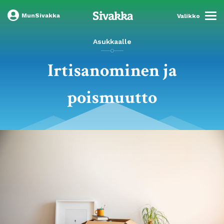
MunSivakka
Valikko
Asukkaalle
Irtisanominen ja
poismuutto