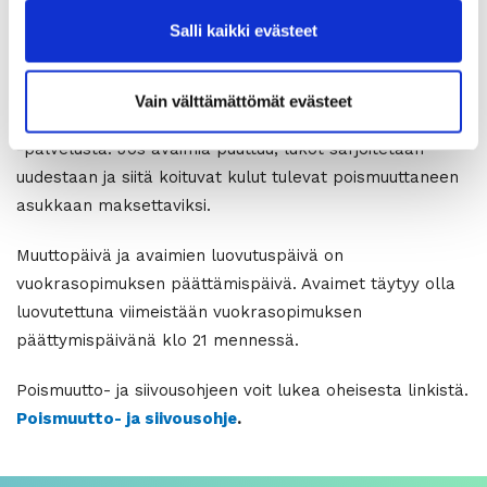
täyttöohjeineen sivuillamme kohdassa
lomakkeet
.
Salli kaikki evästeet
Avaimet luovutetaan avainautomaattiin, poikkeuksena
Yli-Ii ja Ylikiiminki. Lisätietoa avaimista
Vain välttämättömät evästeet
täältä
.
Kiinteistöhuoltosi yhteystiedot löydät
MunSivakka
-palvelusta. Jos avaimia puuttuu, lukot sarjoitetaan
uudestaan ja siitä koituvat kulut tulevat poismuuttaneen
asukkaan maksettaviksi.
Muuttopäivä ja avaimien luovutuspäivä on
vuokrasopimuksen päättämispäivä. Avaimet täytyy olla
luovutettuna viimeistään vuokrasopimuksen
päättymispäivänä klo 21 mennessä.
Poismuutto- ja siivousohjeen voit lukea oheisesta linkistä.
Poismuutto- ja siivousohje
.