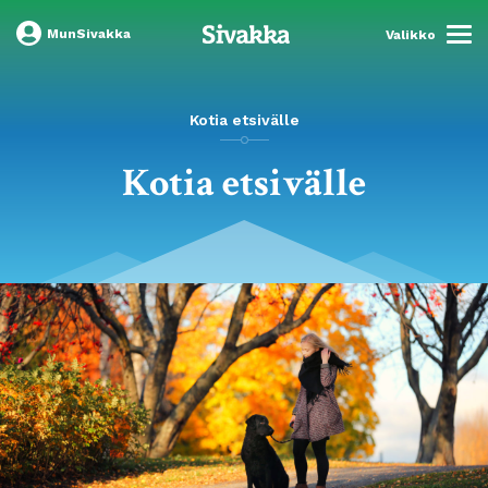
MunSivakka
Valikko
Kotia etsivälle
Kotia etsivälle