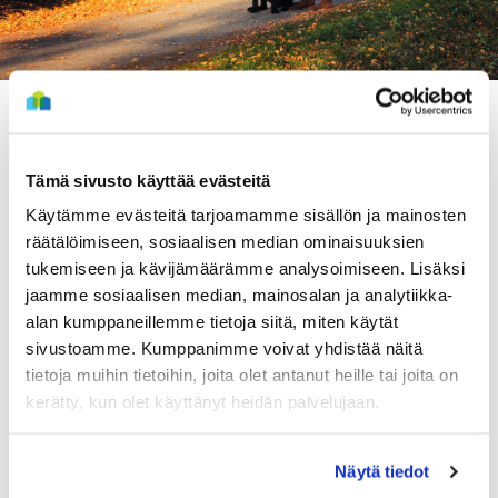
Osion alasivulinkit
Tämä sivusto käyttää evästeitä
Asuinalueet
Käytämme evästeitä tarjoamamme sisällön ja mainosten
räätälöimiseen, sosiaalisen median ominaisuuksien
Asunnon hakeminen
tukemiseen ja kävijämäärämme analysoimiseen. Lisäksi
jaamme sosiaalisen median, mainosalan ja analytiikka-
Ohjeita
alan kumppaneillemme tietoja siitä, miten käytät
sivustoamme. Kumppanimme voivat yhdistää näitä
Asunnon vastaanottaminen
tietoja muihin tietoihin, joita olet antanut heille tai joita on
kerätty, kun olet käyttänyt heidän palvelujaan.
Sisään muutto
Tulevia kohteita
Näytä tiedot