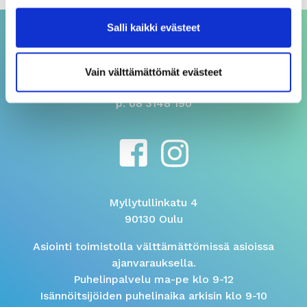
Salli kaikki evästeet
ASIAKASPALVELU
Vain välttämättömät evästeet
asiakaspalvelu@sivakka.fi
p. 08 3148 190
Myllytullinkatu 4
90130 Oulu
Asiointi toimistolla välttämättömissä asioissa
ajanvarauksella.
Puhelinpalvelu ma-pe klo 9-12
Isännöitsijöiden puhelinaika arkisin klo 9-10