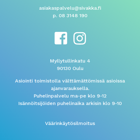
asiakaspalvelu@sivakka.fi
p. 08 3148 190
Myllytullinkatu 4
90130 Oulu
Asiointi toimistolla välttämättömissä asioissa
ajanvarauksella.
Puhelinpalvelu ma-pe klo 9-12
Isännöitsijöiden puhelinaika arkisin klo 9-10
Väärinkäytösilmoitus