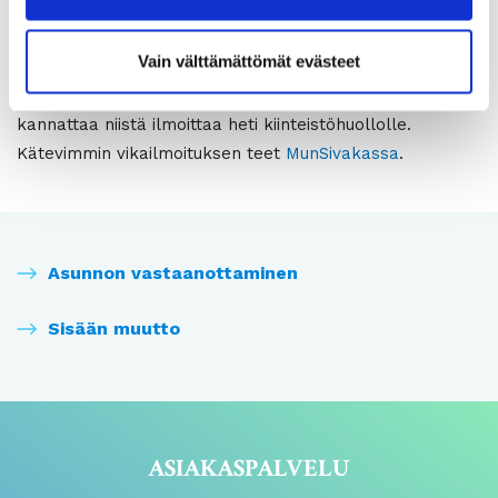
Asunnossa ongelmia?
Vain välttämättömät evästeet
Jos huomaat asunnossasi jonkin vian tai puutteen,
kannattaa niistä ilmoittaa heti kiinteistöhuollolle.
Kätevimmin vikailmoituksen teet
MunSivakassa
.
Asunnon vastaanottaminen
Sisään muutto
ASIAKASPALVELU