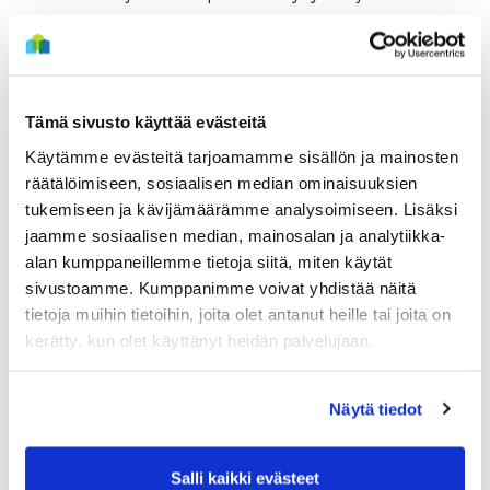
asukas voivat sopia keskenään avainten aikaisemmasta
luovutuksesta, asiasta pitää nykyisen asukkaan ilmoittaa
lukkoliikkeeseen. Avainten nouto ja palautus tapahtuvat
aina avainautomaatilla.
Tämä sivusto käyttää evästeitä
Käytämme evästeitä tarjoamamme sisällön ja mainosten
Mikäli vaihdat asuntoa Sivakalla, huomioithan, että
räätälöimiseen, sosiaalisen median ominaisuuksien
avainten palautus ja avainten nouto tapahtuvat eri
tukemiseen ja kävijämäärämme analysoimiseen. Lisäksi
koodeilla avainautomaattiin (mahdollisesti myös eri
jaamme sosiaalisen median, mainosalan ja analytiikka-
automaatteihin). Tarkista aina avainten palautus- ja
alan kumppaneillemme tietoja siitä, miten käytät
noutotiedot lukkoliikkeen viestistä.
sivustoamme. Kumppanimme voivat yhdistää näitä
tietoja muihin tietoihin, joita olet antanut heille tai joita on
Upouusiin tai peruskorjattuihin asuntoihin ensimmäisenä
kerätty, kun olet käyttänyt heidän palvelujaan.
muuttavat asukkaat saavat avaimensa erillisessä
asukaskokouksessa.
Näytä tiedot
Kiinteistöhuolto huolehtii nimikylttien vaihtamisen
porrastauluun kahden viikon sisään vuokrasopimuksen
Salli kaikki evästeet
aloituksesta.