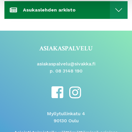
Asukaslehden arkisto
ASIAKASPALVELU
asiakaspalvelu@sivakka.fi
p. 08 3148 190
Myllytullinkatu 4
90130 Oulu