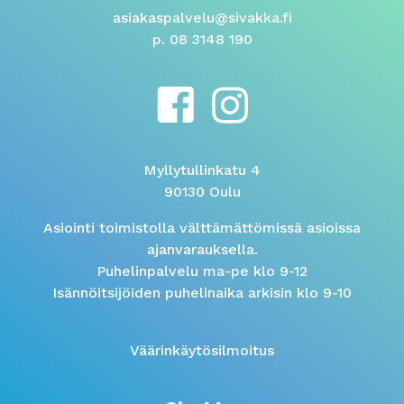
asiakaspalvelu@sivakka.fi
p. 08 3148 190
Myllytullinkatu 4
90130 Oulu
Asiointi toimistolla välttämättömissä asioissa
ajanvarauksella.
Puhelinpalvelu ma-pe klo 9-12
Isännöitsijöiden puhelinaika arkisin klo 9-10
Väärinkäytösilmoitus