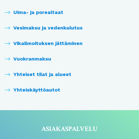
Uima- ja porealtaat
Vesimaksu ja vedenkulutus
Vikailmoituksen jättäminen
Vuokranmaksu
Yhteiset tilat ja alueet
Yhteiskäyttöautot
ASIAKASPALVELU