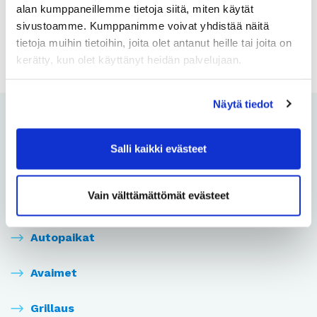
alan kumppaneillemme tietoja siitä, miten käytät
sivustoamme. Kumppanimme voivat yhdistää näitä
Tapahtumat
tietoja muihin tietoihin, joita olet antanut heille tai joita on
kerätty, kun olet käyttänyt heidän palvelujaan.
Näytä tiedot
Asukastapahtumat
Salli kaikki evästeet
Asukastilat
Vain välttämättömät evästeet
Asukastoiminta
Autopaikat
Avaimet
Grillaus