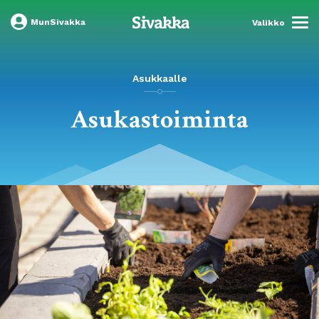
MunSivakka
Valikko
Asukkaalle
Asukastoiminta