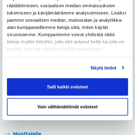
räätälöimiseen, sosiaalisen median ominaisuuksien
tukemiseen ja kävijämäärämme analysoimiseen. Lisäksi
Autopaikat
jaamme sosiaalisen median, mainosalan ja analytiikka-
alan kumppaneillemme tietoja siitä, miten käytät
Avaimet
sivustoamme. Kumppanimme voivat yhdistää näitä
tietoja muihin tietoihin, joita olet antanut heille tai joita on
Grillaus
kerätty, kun olet käyttänyt heidän palvelujaan.
Huoneisto
Näytä tiedot
Internet
Salli kaikki evästeet
Järjestyssäännöt
Jätteiden lajittelu ja kierrätys
Vain välttämättömät evästeet
Muutoksia vuokrasuhteessa
Muuttajalle