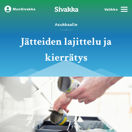
MunSivakka
Valikko
Asukkaalle
Jätteiden lajittelu ja
kierrätys