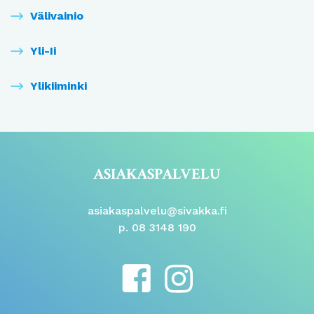
Välivainio
Yli-Ii
Ylikiiminki
ASIAKASPALVELU
asiakaspalvelu@sivakka.fi
p. 08 3148 190