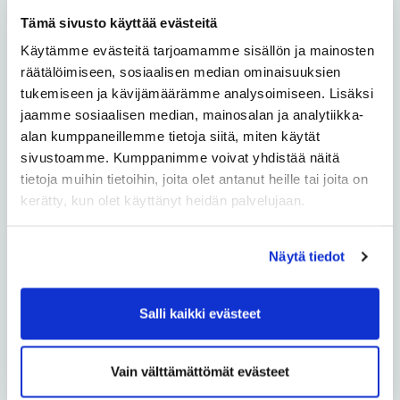
Knuutilankangas
Tämä sivusto käyttää evästeitä
Käytämme evästeitä tarjoamamme sisällön ja mainosten
Koskela
räätälöimiseen, sosiaalisen median ominaisuuksien
tukemiseen ja kävijämäärämme analysoimiseen. Lisäksi
Kuivasjärvi
jaamme sosiaalisen median, mainosalan ja analytiikka-
alan kumppaneillemme tietoja siitä, miten käytät
Kuivasranta
sivustoamme. Kumppanimme voivat yhdistää näitä
tietoja muihin tietoihin, joita olet antanut heille tai joita on
Kynsilehto
kerätty, kun olet käyttänyt heidän palvelujaan.
Laanila
Näytä tiedot
Lintula
Salli kaikki evästeet
Maikkula
Myllyoja
Vain välttämättömät evästeet