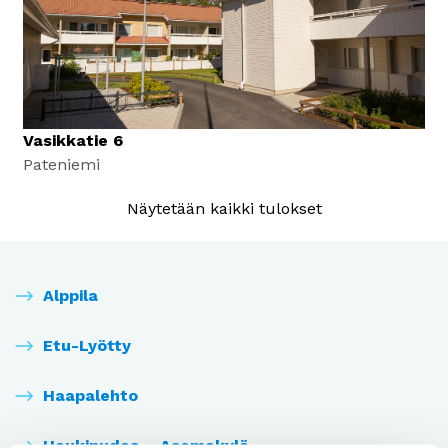
Vasikkatie 6
Pateniemi
Näytetään kaikki tulokset
Alppila
Etu-Lyötty
Haapalehto
Haukipudas – Asemakylä