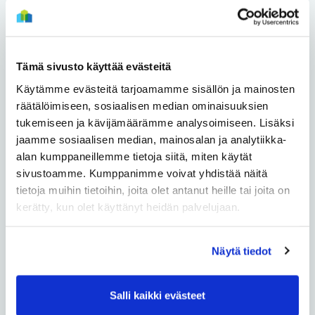
Haukipudas – Haapakangas
Tämä sivusto käyttää evästeitä
Haukipudas – Keiska
Käytämme evästeitä tarjoamamme sisällön ja mainosten
Haukipudas – Kello
räätälöimiseen, sosiaalisen median ominaisuuksien
tukemiseen ja kävijämäärämme analysoimiseen. Lisäksi
Haukipudas – Kirkonkylä
jaamme sosiaalisen median, mainosalan ja analytiikka-
alan kumppaneillemme tietoja siitä, miten käytät
sivustoamme. Kumppanimme voivat yhdistää näitä
Haukipudas – Kiviniemi
tietoja muihin tietoihin, joita olet antanut heille tai joita on
kerätty, kun olet käyttänyt heidän palvelujaan.
Haukipudas – Martinniemi
Haukipudas – Santaholma
Näytä tiedot
Haukipudas – Ukonkaivos
Salli kaikki evästeet
Heikkilänkangas