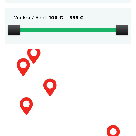
Vuokra / Rent:
100
€
—
896
€