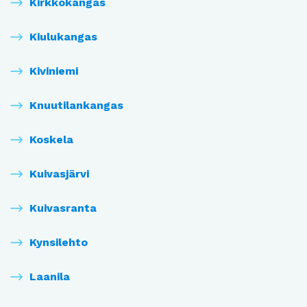
Kirkkokangas
Kiulukangas
Kiviniemi
Knuutilankangas
Koskela
Kuivasjärvi
Kuivasranta
Kynsilehto
Laanila