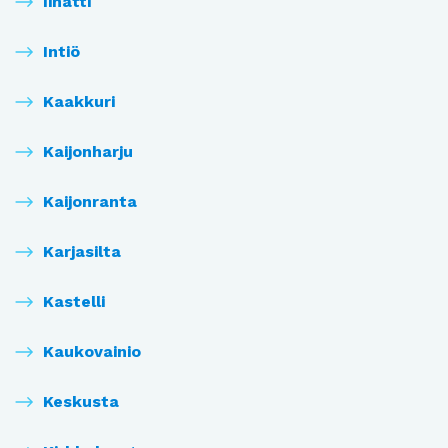
Iinatti
Intiö
Kaakkuri
Kaijonharju
Kaijonranta
Karjasilta
Kastelli
Kaukovainio
Keskusta