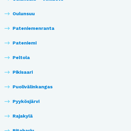
Oulunsuu
Pateniemenranta
Pateniemi
Peltola
Pikisaari
Puolivälinkangas
Pyykösjärvi
Rajakylä
Ritaharju