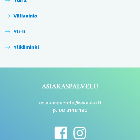
Tuira
Välivainio
Yli-Ii
Ylikiiminki
ASIAKASPALVELU
asiakaspalvelu@sivakka.fi
p. 08 3148 190