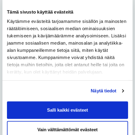
Hiironen
Tämä sivusto käyttää evästeitä
Käytämme evästeitä tarjoamamme sisällön ja mainosten
Hiukkavaara
räätälöimiseen, sosiaalisen median ominaisuuksien
tukemiseen ja kävijämäärämme analysoimiseen. Lisäksi
Hollihaka
jaamme sosiaalisen median, mainosalan ja analytiikka-
alan kumppaneillemme tietoja siitä, miten käytät
Huonesuo
sivustoamme. Kumppanimme voivat yhdistää näitä
tietoja muihin tietoihin, joita olet antanut heille tai joita on
Hönttämäki
kerätty, kun olet käyttänyt heidän palvelujaan.
Höyhtyä
Näytä tiedot
Iinatti
Salli kaikki evästeet
Intiö
Vain välttämättömät evästeet
Kaakkuri