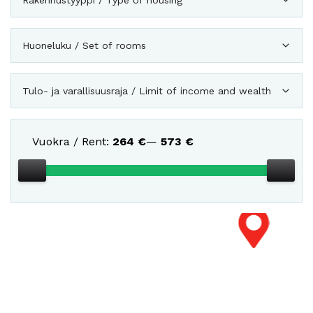
Rakennustyyppi / Type of housing
Huoneluku / Set of rooms
Tulo- ja varallisuusraja / Limit of income and wealth
Vuokra / Rent:
264
€
—
573
€