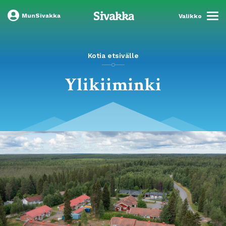
MunSivakka
Valikko
Kotia etsivälle
Ylikiiminki