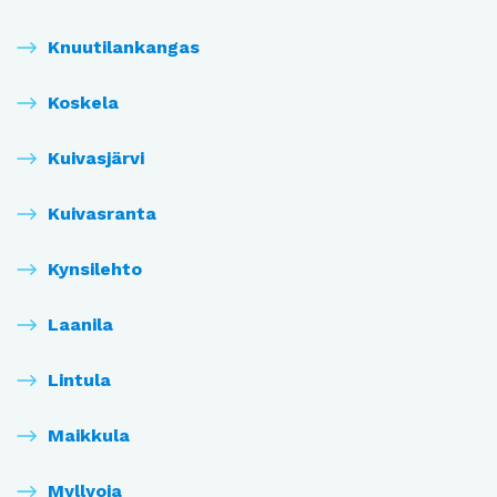
Knuutilankangas
Koskela
Kuivasjärvi
Kuivasranta
Kynsilehto
Laanila
Lintula
Maikkula
Myllyoja