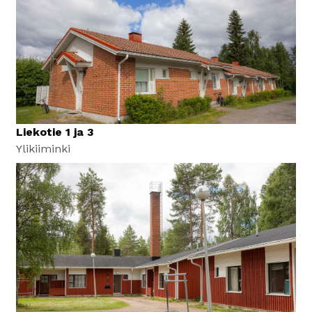
Liekotie 1 ja 3
Ylikiiminki