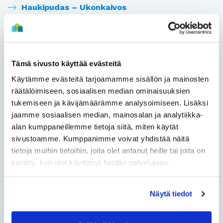
Haukipudas – Ukonkaivos
Heikkilänkangas
Heinäpää
Tämä sivusto käyttää evästeitä
Käytämme evästeitä tarjoamamme sisällön ja mainosten
Herukka
räätälöimiseen, sosiaalisen median ominaisuuksien
tukemiseen ja kävijämäärämme analysoimiseen. Lisäksi
Hiironen
jaamme sosiaalisen median, mainosalan ja analytiikka-
alan kumppaneillemme tietoja siitä, miten käytät
Hiukkavaara
sivustoamme. Kumppanimme voivat yhdistää näitä
tietoja muihin tietoihin, joita olet antanut heille tai joita on
Hollihaka
kerätty, kun olet käyttänyt heidän palvelujaan.
Huonesuo
Näytä tiedot
Hönttämäki