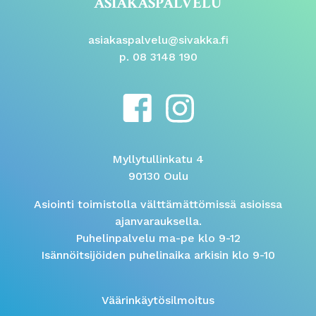
ASIAKASPALVELU
asiakaspalvelu@sivakka.fi
p. 08 3148 190
Myllytullinkatu 4
90130 Oulu
Asiointi toimistolla välttämättömissä asioissa
ajanvarauksella.
Puhelinpalvelu ma-pe klo 9-12
Isännöitsijöiden puhelinaika arkisin klo 9-10
Väärinkäytösilmoitus