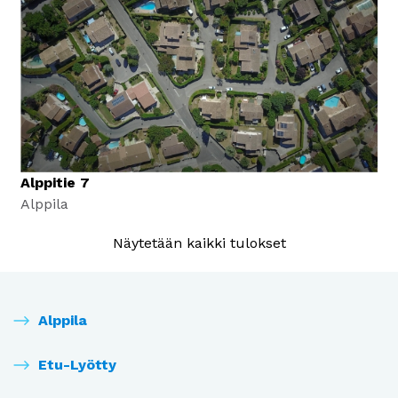
Alppitie 7
Alppila
Näytetään kaikki tulokset
Alppila
Etu-Lyötty