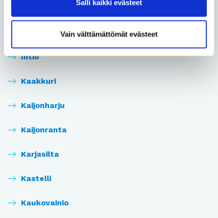
Salli kaikki evästeet
Höyhtyä
Iinatti
Vain välttämättömät evästeet
Intiö
Kaakkuri
Kaijonharju
Kaijonranta
Karjasilta
Kastelli
Kaukovainio