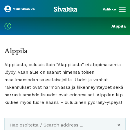
MunSivakka
Valikko
Alppila
Alppila
Alppilasta, oululaisittain “Alappilasta” ei alppimaisemia
löydy, vaan alue on saanut nimensä toisen
maailmansodan saksalaisajoilta. Uudet ja vanhat
rakennukset ovat harmoniassa ja liikenneyhteydet sekä
harrastusmahdollisuudet ovat erinomaiset. Alppilan läpi
kulkee myös tuore Baana – oululainen pyöräily-ylpeys!