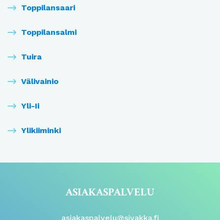
Toppilansaari
Toppilansalmi
Tuira
Välivainio
Yli-Ii
Ylikiiminki
ASIAKASPALVELU
asiakaspalvelu@sivakka.fi