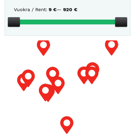
Vuokra / Rent:
9
€
—
920
€