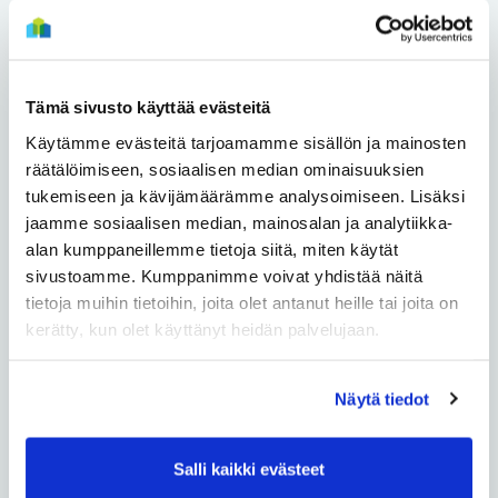
Haukipudas – Asemakylä
Haukipudas – Haapakangas
Tämä sivusto käyttää evästeitä
Haukipudas – Keiska
Käytämme evästeitä tarjoamamme sisällön ja mainosten
Haukipudas – Kello
räätälöimiseen, sosiaalisen median ominaisuuksien
tukemiseen ja kävijämäärämme analysoimiseen. Lisäksi
jaamme sosiaalisen median, mainosalan ja analytiikka-
Haukipudas – Kirkonkylä
alan kumppaneillemme tietoja siitä, miten käytät
sivustoamme. Kumppanimme voivat yhdistää näitä
Haukipudas – Kiviniemi
tietoja muihin tietoihin, joita olet antanut heille tai joita on
kerätty, kun olet käyttänyt heidän palvelujaan.
Haukipudas – Martinniemi
Haukipudas – Santaholma
Näytä tiedot
Haukipudas – Ukonkaivos
Salli kaikki evästeet