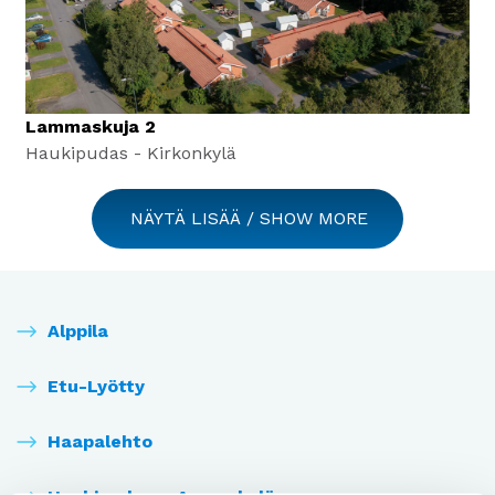
Lammaskuja 2
Haukipudas - Kirkonkylä
NÄYTÄ LISÄÄ / SHOW MORE
Alppila
Etu-Lyötty
Haapalehto