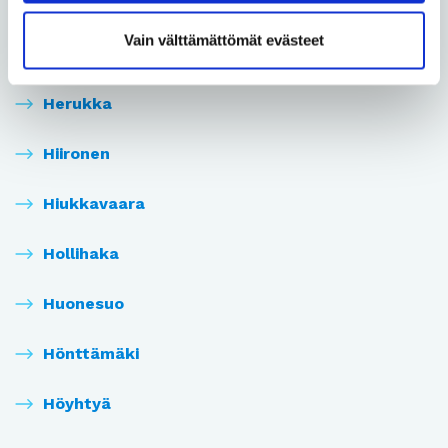
Heikkilänkangas
Vain välttämättömät evästeet
Heinäpää
Herukka
Hiironen
Hiukkavaara
Hollihaka
Huonesuo
Hönttämäki
Höyhtyä