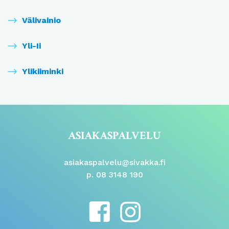
Välivainio
Yli-Ii
Ylikiiminki
ASIAKASPALVELU
asiakaspalvelu@sivakka.fi
p. 08 3148 190