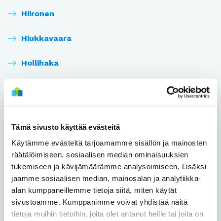
Hiironen
Hiukkavaara
Hollihaka
Huonesuo
Hönttämäki
Tämä sivusto käyttää evästeitä
Höyhtyä
Käytämme evästeitä tarjoamamme sisällön ja mainosten
räätälöimiseen, sosiaalisen median ominaisuuksien
Iinatti
tukemiseen ja kävijämäärämme analysoimiseen. Lisäksi
jaamme sosiaalisen median, mainosalan ja analytiikka-
Intiö
alan kumppaneillemme tietoja siitä, miten käytät
sivustoamme. Kumppanimme voivat yhdistää näitä
Kaakkuri
tietoja muihin tietoihin, joita olet antanut heille tai joita on