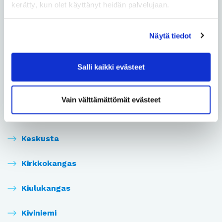
kerätty, kun olet käyttänyt heidän palvelujaan.
Kaijonharju
Näytä tiedot
Kaijonranta
Karjasilta
Salli kaikki evästeet
Kastelli
Vain välttämättömät evästeet
Kaukovainio
Keskusta
Kirkkokangas
Kiulukangas
Kiviniemi