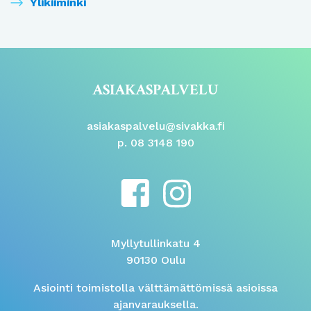
Ylikiiminki
ASIAKASPALVELU
asiakaspalvelu@sivakka.fi
p. 08 3148 190
Myllytullinkatu 4
90130 Oulu
Asiointi toimistolla välttämättömissä asioissa
ajanvarauksella.