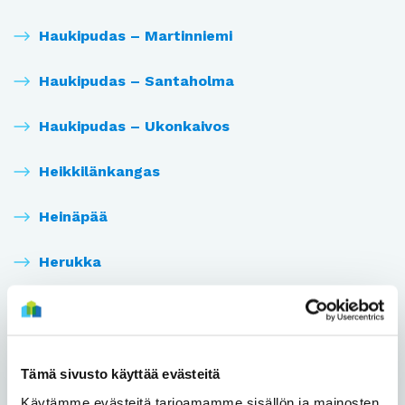
Haukipudas – Martinniemi
Haukipudas – Santaholma
Haukipudas – Ukonkaivos
Heikkilänkangas
Heinäpää
Herukka
Hiironen
Hiukkavaara
Tämä sivusto käyttää evästeitä
Hollihaka
Käytämme evästeitä tarjoamamme sisällön ja mainosten