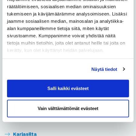
räätälöimiseen, sosiaalisen median ominaisuuksien
Huonesuo
tukemiseen ja kävijämäärämme analysoimiseen. Lisäksi
jaamme sosiaalisen median, mainosalan ja analytiikka-
Hönttämäki
alan kumppaneillemme tietoja siitä, miten käytät
sivustoamme. Kumppanimme voivat yhdistää näitä
tietoja muihin tietoihin, joita olet antanut heille tai joita on
Höyhtyä
kerätty, kun olet käyttänyt heidän palvelujaan.
Iinatti
Näytä tiedot
Intiö
Kaakkuri
Salli kaikki evästeet
Kaijonharju
Vain välttämättömät evästeet
Kaijonranta
Karjasilta