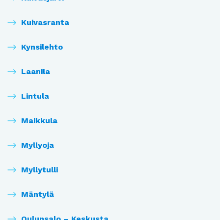
Kuivasranta
Kynsilehto
Laanila
Lintula
Maikkula
Myllyoja
Myllytulli
Mäntylä
Oulunsalo – Keskusta