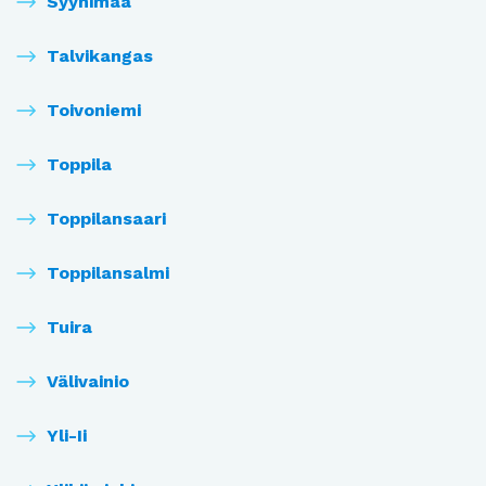
Syynimaa
Talvikangas
Toivoniemi
Toppila
Toppilansaari
Toppilansalmi
Tuira
Välivainio
Yli-Ii