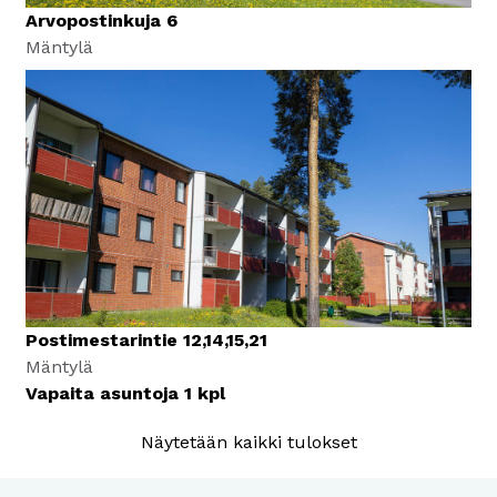
Arvopostinkuja 6
Mäntylä
Postimestarintie 12,14,15,21
Mäntylä
Vapaita asuntoja
1
kpl
Näytetään kaikki tulokset