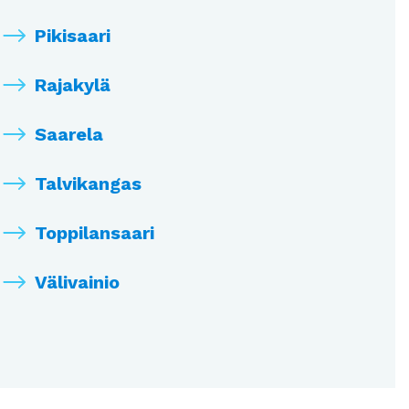
Pikisaari
Rajakylä
Saarela
Talvikangas
Toppilansaari
Välivainio