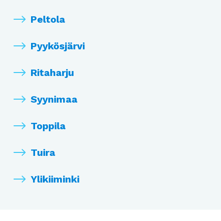
Peltola
Pyykösjärvi
Ritaharju
Syynimaa
Toppila
Tuira
Ylikiiminki