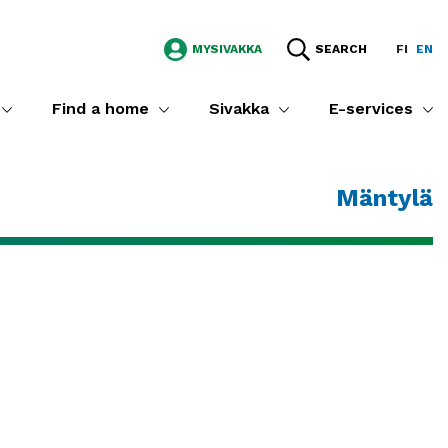
MYSIVAKKA
SEARCH
FI
EN
Find a home
Sivakka
E-services
Mäntylä