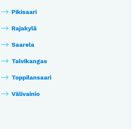
Pikisaari
Rajakylä
Saarela
Talvikangas
Toppilansaari
Välivainio