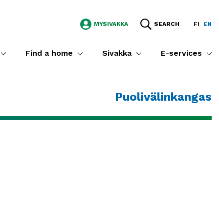
MYSIVAKKA
SEARCH
FI
EN
Find a home
Sivakka
E-services
Puolivälinkangas