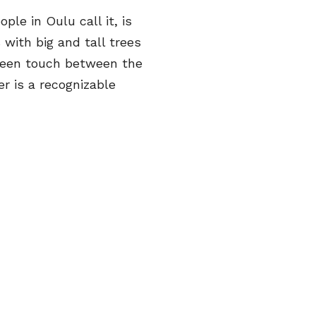
ple in Oulu call it, is
 with big and tall trees
green touch between the
r is a recognizable