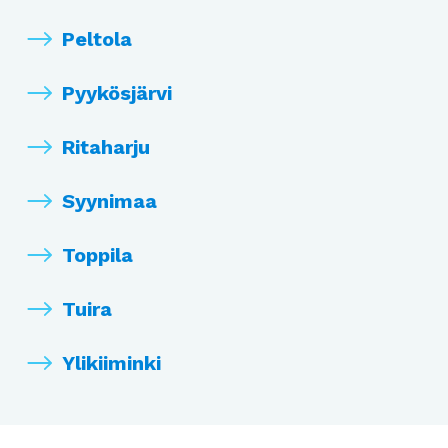
Peltola
Pyykösjärvi
Ritaharju
Syynimaa
Toppila
Tuira
Ylikiiminki