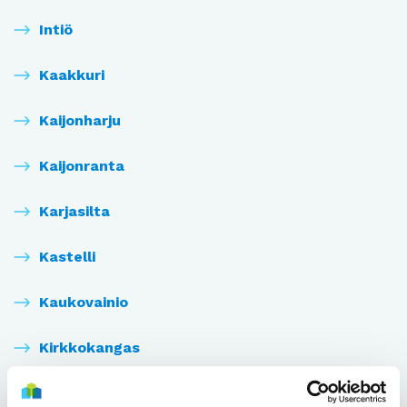
Intiö
Kaakkuri
Kaijonharju
Kaijonranta
Karjasilta
Kastelli
Kaukovainio
Kirkkokangas
Kiulukangas