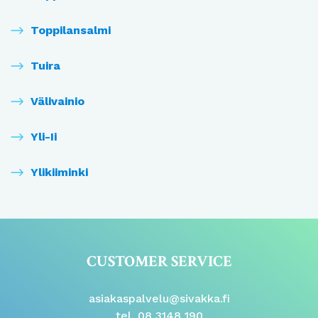
Toppilansalmi
Tuira
Välivainio
Yli-Ii
Ylikiiminki
CUSTOMER SERVICE
asiakaspalvelu@sivakka.fi
tel. 08 3148 190