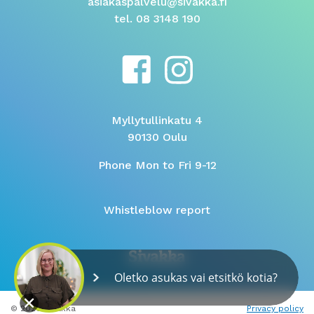
asiakaspalvelu@sivakka.fi
tel. 08 3148 190
Myllytullinkatu 4
90130 Oulu
Phone Mon to Fri 9-12
Whistleblow report
Oletko asukas vai etsitkö kotia?
© 2026 Sivakka
Privacy policy