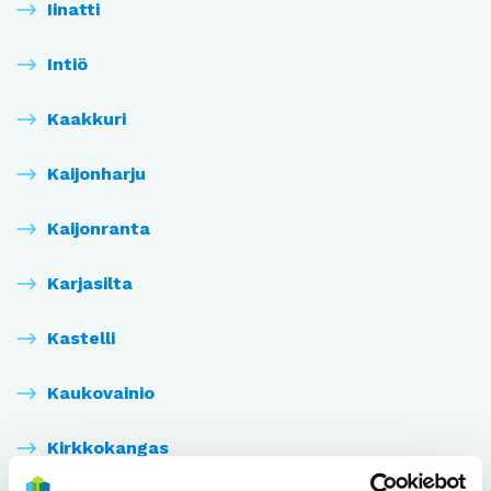
Iinatti
Intiö
Kaakkuri
Kaijonharju
Kaijonranta
Karjasilta
Kastelli
Kaukovainio
Kirkkokangas