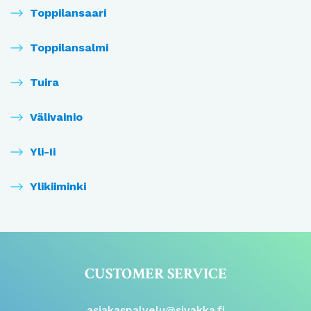
Toppilansaari
Toppilansalmi
Tuira
Välivainio
Yli-Ii
Ylikiiminki
CUSTOMER SERVICE
asiakaspalvelu@sivakka.fi