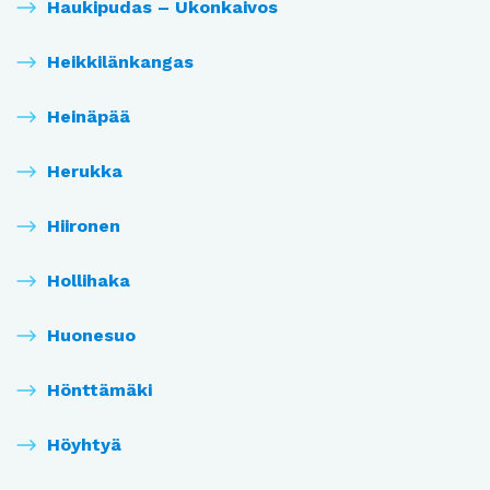
Haukipudas – Ukonkaivos
Heikkilänkangas
Heinäpää
Herukka
Hiironen
Hollihaka
Huonesuo
Hönttämäki
Höyhtyä