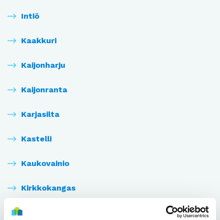
Intiö
Kaakkuri
Kaijonharju
Kaijonranta
Karjasilta
Kastelli
Kaukovainio
Kirkkokangas
Kiulukangas