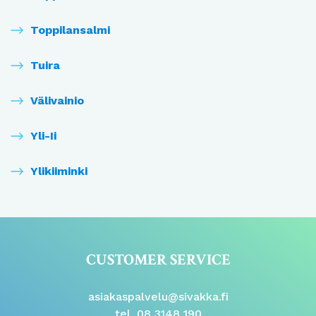
Toppilansalmi
Tuira
Välivainio
Yli-Ii
Ylikiiminki
CUSTOMER SERVICE
asiakaspalvelu@sivakka.fi
tel. 08 3148 190