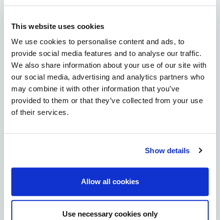
Kiviniemi
This website uses cookies
Knuutilankangas
We use cookies to personalise content and ads, to
provide social media features and to analyse our traffic.
We also share information about your use of our site with
Koskela
our social media, advertising and analytics partners who
may combine it with other information that you’ve
Kuivasjärvi
provided to them or that they’ve collected from your use
of their services.
Kuivasranta
Kynsilehto
Show details
Laanila
Allow all cookies
Lintula
Maikkula
Use necessary cookies only