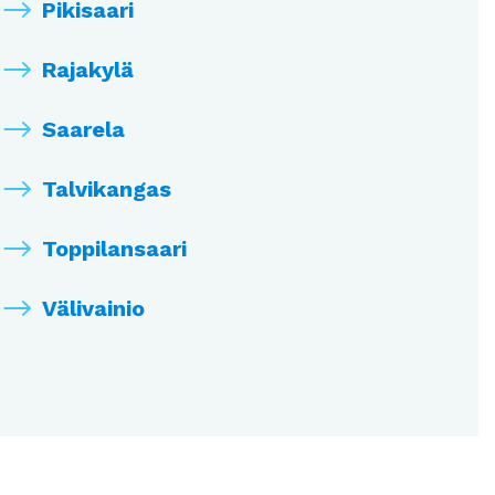
Pikisaari
Rajakylä
Saarela
Talvikangas
Toppilansaari
Välivainio