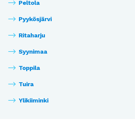
Peltola
Pyykösjärvi
Ritaharju
Syynimaa
Toppila
Tuira
Ylikiiminki