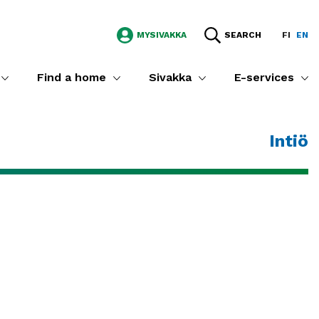
MYSIVAKKA
SEARCH
FI
EN
Find a home
Sivakka
E-services
Intiö