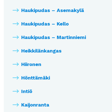
Haukipudas – Asemakylä
Haukipudas – Kello
Haukipudas – Martinniemi
Heikkilänkangas
Hiironen
Hönttämäki
Intiö
Kaijonranta