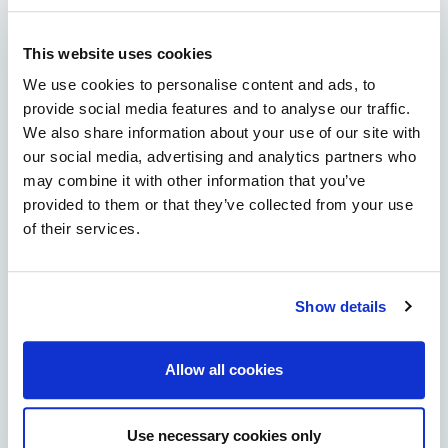
Kiviniemi
This website uses cookies
Knuutilankangas
We use cookies to personalise content and ads, to
provide social media features and to analyse our traffic.
We also share information about your use of our site with
Koskela
our social media, advertising and analytics partners who
may combine it with other information that you’ve
Kuivasjärvi
provided to them or that they’ve collected from your use
of their services.
Kuivasranta
Kynsilehto
Show details
Laanila
Allow all cookies
Lintula
Maikkula
Use necessary cookies only