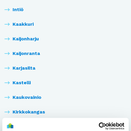
Intiö
Kaakkuri
Kaijonharju
Kaijonranta
Karjasilta
Kastelli
Kaukovainio
Kirkkokangas
Kiulukangas