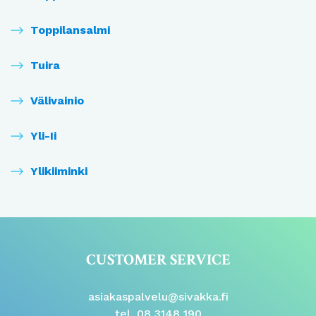
Toppilansalmi
Tuira
Välivainio
Yli-Ii
Ylikiiminki
CUSTOMER SERVICE
asiakaspalvelu@sivakka.fi
tel. 08 3148 190