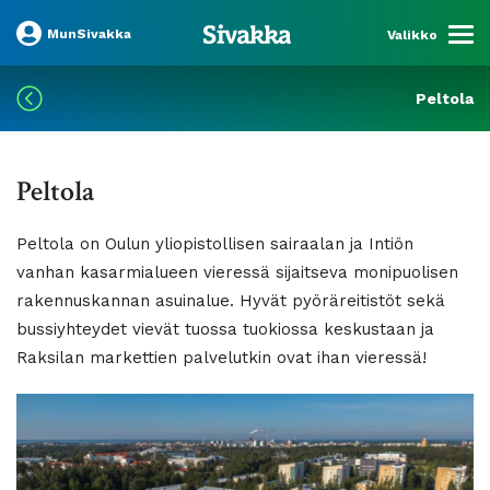
MunSivakka
Valikko
Peltola
Peltola
Peltola on Oulun yliopistollisen sairaalan ja Intiön
vanhan kasarmialueen vieressä sijaitseva monipuolisen
rakennuskannan asuinalue. Hyvät pyöräreitistöt sekä
bussiyhteydet vievät tuossa tuokiossa keskustaan ja
Raksilan markettien palvelutkin ovat ihan vieressä!