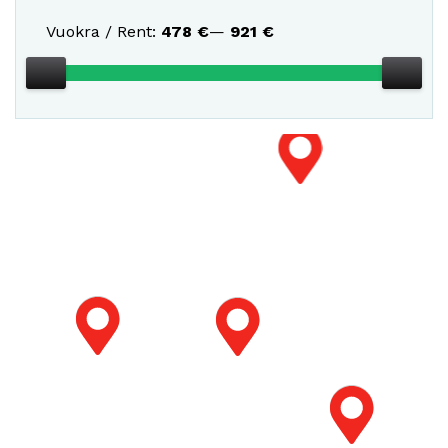
Vuokra / Rent:
478
€
—
921
€