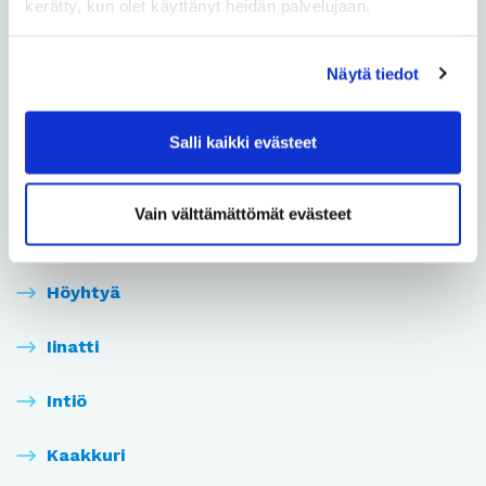
kerätty, kun olet käyttänyt heidän palvelujaan.
Hiironen
Näytä tiedot
Hiukkavaara
Hollihaka
Salli kaikki evästeet
Huonesuo
Vain välttämättömät evästeet
Hönttämäki
Höyhtyä
Iinatti
Intiö
Kaakkuri