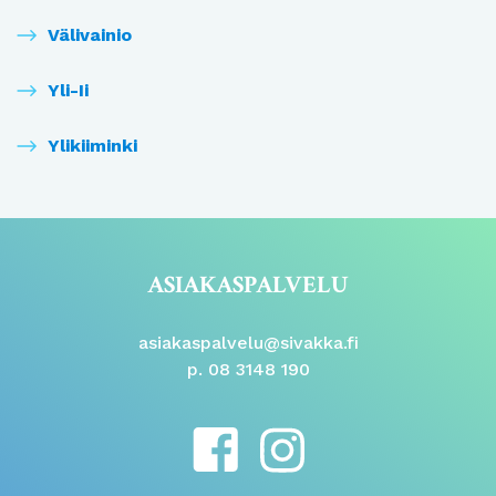
Välivainio
Yli-Ii
Ylikiiminki
ASIAKASPALVELU
asiakaspalvelu@sivakka.fi
p. 08 3148 190