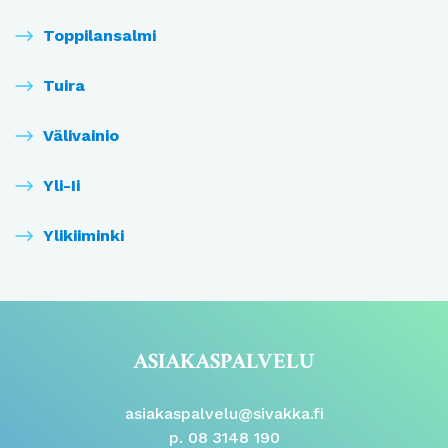
Toppilansalmi
Tuira
Välivainio
Yli-Ii
Ylikiiminki
ASIAKASPALVELU
asiakaspalvelu@sivakka.fi
p. 08 3148 190