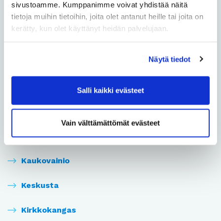
sivustoamme. Kumppanimme voivat yhdistää näitä
Intiö
tietoja muihin tietoihin, joita olet antanut heille tai joita on
kerätty, kun olet käyttänyt heidän palvelujaan.
Kaakkuri
Näytä tiedot
Kaijonharju
Kaijonranta
Salli kaikki evästeet
Karjasilta
Vain välttämättömät evästeet
Kastelli
Kaukovainio
Keskusta
Kirkkokangas