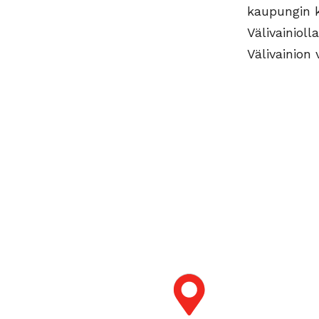
kaupungin k
Välivainiol
Välivainion