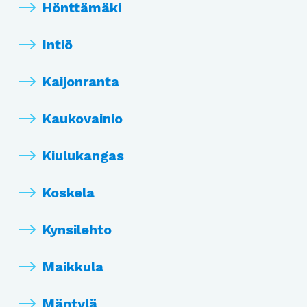
Hönttämäki
Intiö
Kaijonranta
Kaukovainio
Kiulukangas
Koskela
Kynsilehto
Maikkula
Mäntylä