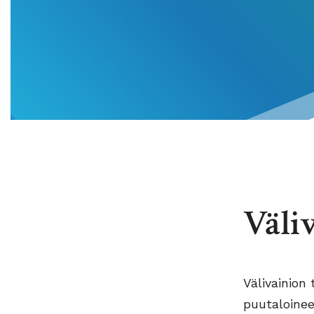
Väli
Välivainion
puutaloinee