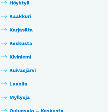
Höyhtyä
Kaakkuri
Karjasilta
Keskusta
Kiviniemi
Kuivasjärvi
Laanila
Myllyoja
Oulunsalo – Keskusta