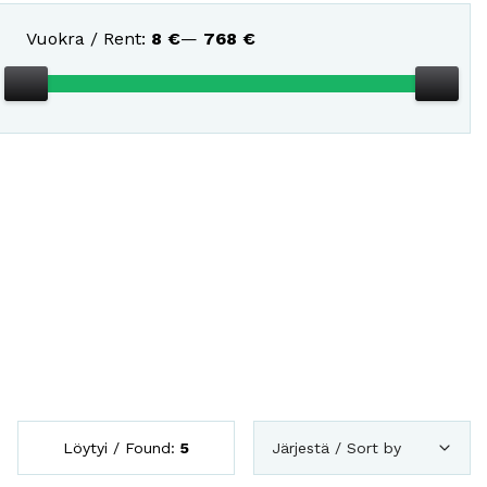
Vuokra / Rent:
8
€
—
768
€
Löytyi / Found:
5
Järjestä / Sort by