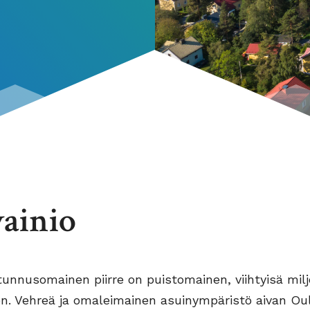
vainio
 tunnusomainen piirre on puistomainen, viihtyisä mil
n. Vehreä ja omaleimainen asuinympäristö aivan Ou