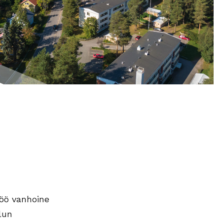
jöö vanhoine
lun