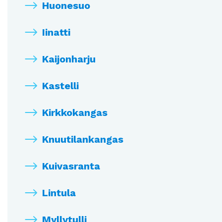
Huonesuo
Iinatti
Kaijonharju
Kastelli
Kirkkokangas
Knuutilankangas
Kuivasranta
Lintula
Myllytulli