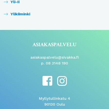
Yli-Ii
Ylikiiminki
ASIAKASPALVELU
asiakaspalvelu@sivakka.fi
p. 08 3148 190
Myllytullinkatu 4
90130 Oulu