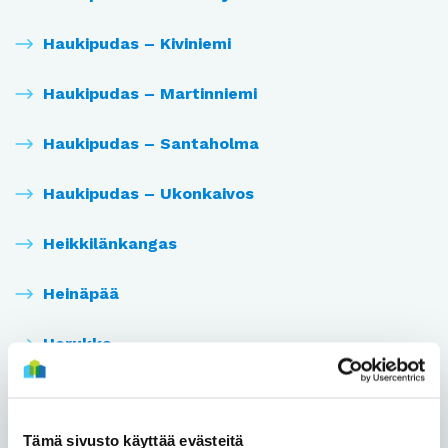
Haukipudas – Kiviniemi
Haukipudas – Martinniemi
Haukipudas – Santaholma
Haukipudas – Ukonkaivos
Heikkilänkangas
Heinäpää
Herukka
Hiironen
Tämä sivusto käyttää evästeitä
Hiukkavaara