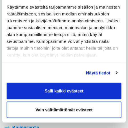
Käytämme evästeitä tarjoamamme sisällön ja mainosten
Hollihaka
räätälöimiseen, sosiaalisen median ominaisuuksien
tukemiseen ja kävijämäärämme analysoimiseen. Lisäksi
Huonesuo
jaamme sosiaalisen median, mainosalan ja analytiikka-
alan kumppaneillemme tietoja siitä, miten käytät
sivustoamme. Kumppanimme voivat yhdistää näitä
Hönttämäki
tietoja muihin tietoihin, joita olet antanut heille tai joita on
kerätty, kun olet käyttänyt heidän palvelujaan.
Höyhtyä
Iinatti
Näytä tiedot
Intiö
Salli kaikki evästeet
Kaakkuri
Vain välttämättömät evästeet
Kaijonharju
Kaijonranta