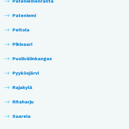
Pateniemenranta
Pateniemi
Peltola
Pikisaari
Puolivälinkangas
Pyykösjärvi
Rajakylä
Ritaharju
Saarela