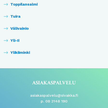
Toppilansalmi
Tuira
Välivainio
Yli-Ii
Ylikiiminki
ASIAKASPALVELU
asiakaspalvelu@sivakka.fi
p. 08 3148 190