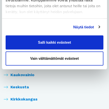
Intiö
tietoja muihin tietoihin, joita olet antanut heille tai joita on
kerätty, kun olet käyttänyt heidän palvelujaan.
Kaakkuri
Kaijonharju
Näytä tiedot
Kaijonranta
Salli kaikki evästeet
Karjasilta
Vain välttämättömät evästeet
Kastelli
Kaukovainio
Keskusta
Kirkkokangas