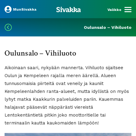
MunSivakka
Valikko
Oulunsalo – Vihiluoto
Oulunsalo – Vihiluoto
Aikoinaan saari, nykyään mannerta. Vihiluoto sijaitsee
Oulun ja Kempeleen rajalla meren äärellä. Alueen
tunnusomaisia piirteitä ovat veneily ja kauniit
Kempeleenlahden ranta-alueet, mutta idyllistä on myös
lyhyt matka Kaakkurin palveluiden pariin. Kauemmas
halajavat pääsevät näppärästi viereistä
Lentokentäntietä pitkin joko moottoritielle tai
terminaalin kautta kaukomaiden lämpöön!