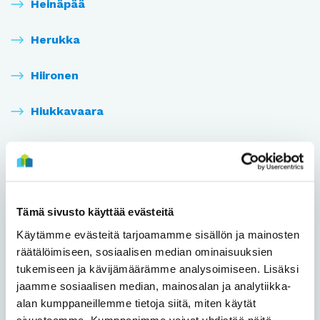
Heinäpää
Herukka
Hiironen
Hiukkavaara
Hollihaka
Huonesuo
Tämä sivusto käyttää evästeitä
Hönttämäki
Käytämme evästeitä tarjoamamme sisällön ja mainosten
räätälöimiseen, sosiaalisen median ominaisuuksien
Höyhtyä
tukemiseen ja kävijämäärämme analysoimiseen. Lisäksi
jaamme sosiaalisen median, mainosalan ja analytiikka-
Iinatti
alan kumppaneillemme tietoja siitä, miten käytät
sivustoamme. Kumppanimme voivat yhdistää näitä