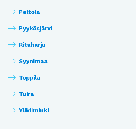
Peltola
Pyykösjärvi
Ritaharju
Syynimaa
Toppila
Tuira
Ylikiiminki