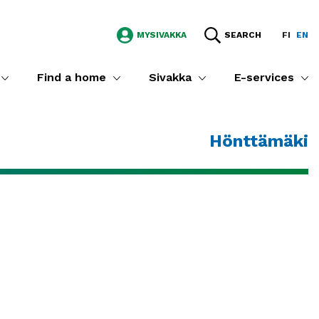
MYSIVAKKA
SEARCH
FI
EN
Find a home
Sivakka
E-services
Hönttämäki