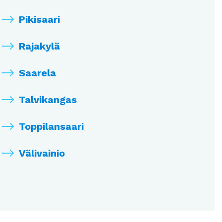
Pikisaari
Rajakylä
Saarela
Talvikangas
Toppilansaari
Välivainio