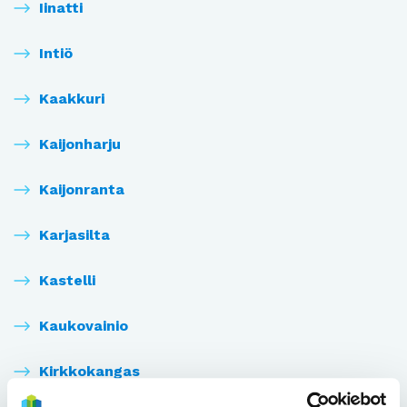
Iinatti
Intiö
Kaakkuri
Kaijonharju
Kaijonranta
Karjasilta
Kastelli
Kaukovainio
Kirkkokangas