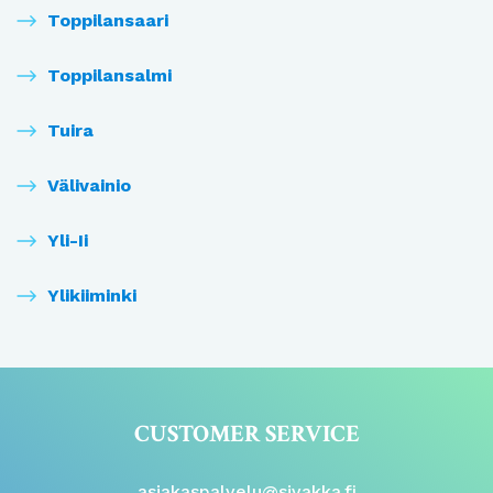
Toppilansaari
Toppilansalmi
Tuira
Välivainio
Yli-Ii
Ylikiiminki
CUSTOMER SERVICE
asiakaspalvelu@sivakka.fi