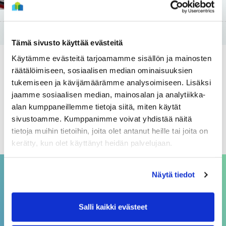
29 Marraskuun
Tämä sivusto käyttää evästeitä
Käytämme evästeitä tarjoamamme sisällön ja mainosten
Arkistot
räätälöimiseen, sosiaalisen median ominaisuuksien
tukemiseen ja kävijämäärämme analysoimiseen. Lisäksi
elokuu 2026
jaamme sosiaalisen median, mainosalan ja analytiikka-
alan kumppaneillemme tietoja siitä, miten käytät
heinäkuu 2026
sivustoamme. Kumppanimme voivat yhdistää näitä
kesäkuu 2026
tietoja muihin tietoihin, joita olet antanut heille tai joita on
kerätty, kun olet käyttänyt heidän palvelujaan.
Näytä tiedot
ASIAKASPALVELU
Salli kaikki evästeet
asiakaspalvelu@sivakka.fi
p. 08 3148 190