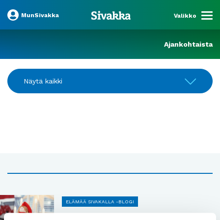
MunSivakka
Valikko
Ajankohtaista
Näytä kaikki
ELÄMÄÄ SIVAKALLA -BLOGI
Joulumieltä arkeen