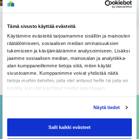
17 Lokakuun
Tämä sivusto käyttää evästeitä
Käytämme evästeitä tarjoamamme sisällön ja mainosten
Arkistot
räätälöimiseen, sosiaalisen median ominaisuuksien
tukemiseen ja kävijämäärämme analysoimiseen. Lisäksi
elokuu 2026
jaamme sosiaalisen median, mainosalan ja analytiikka-
alan kumppaneillemme tietoja siitä, miten käytät
heinäkuu 2026
sivustoamme. Kumppanimme voivat yhdistää näitä
kesäkuu 2026
tietoja muihin tietoihin, joita olet antanut heille tai joita on
kerätty, kun olet käyttänyt heidän palvelujaan.
Näytä tiedot
ASIAKASPALVELU
Salli kaikki evästeet
asiakaspalvelu@sivakka.fi
p. 08 3148 190