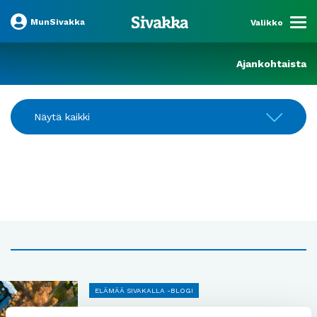
MunSivakka
Valikko
Ajankohtaista
Näytä kaikki
ELÄMÄÄ SIVAKALLA -BLOGI
Vinkit syyslomaan