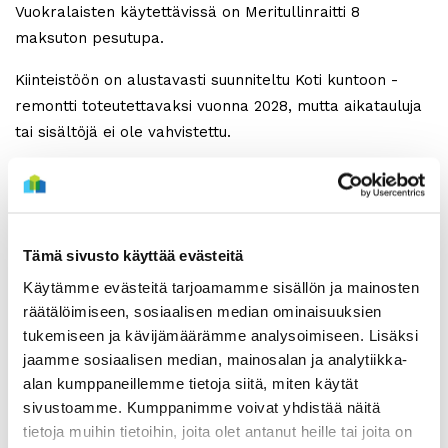
Vuokralaisten käytettävissä on Meritullinraitti 8
maksuton pesutupa.
Kiinteistöön on alustavasti suunniteltu Koti kuntoon -
remontti toteutettavaksi vuonna 2028, mutta aikatauluja
tai sisältöjä ei ole vahvistettu.
Tupakointi kiinteistössä, huoneistossa, parvekkeilla,
pihoilla ja yhteisillä piha-alueilla on kiellettyä. Kiinteistön
alueella ei ole erillistä tupakointipaikkaa.
Tämä sivusto käyttää evästeitä
Lemmikit ovat tervetulleita Sivakan asuntoihin,
Käytämme evästeitä tarjoamamme sisällön ja mainosten
edellyttäen omistajilta sääntöjen noudattamista ja
räätälöimiseen, sosiaalisen median ominaisuuksien
vastuullista lemmikin pitoa asunnossa ja kiinteistön
tukemiseen ja kävijämäärämme analysoimiseen. Lisäksi
alueella.
jaamme sosiaalisen median, mainosalan ja analytiikka-
alan kumppaneillemme tietoja siitä, miten käytät
Asuntohakemus tulee tehdä kotisivumme www.sivakka.fi
sivustoamme. Kumppanimme voivat yhdistää näitä
kautta. Tarjoamme asuntoja vain asuntohakemuksen
tietoja muihin tietoihin, joita olet antanut heille tai joita on
jättäneille. Asuntoesittelystä pääsee sopimaan