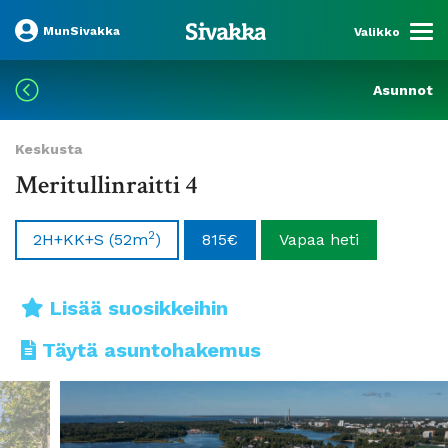
MunSivakka
Valikko
Asunnot
Keskusta
Meritullinraitti 4
2
2H+KK+S
(52m
)
815€
Vapaa heti
Lisää suosikkeihin
Täytä asuntohakemus