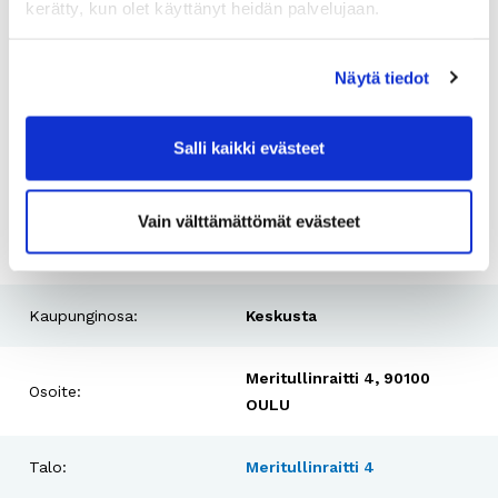
kerätty, kun olet käyttänyt heidän palvelujaan.
mahdollisen asuntotarjouksen yhteydessä.
Sivakan tuhansissa vuokrakodeissa viihtyy suuri määrä
Näytä tiedot
oululaisia. Tutustu vuokra-asuntoihimme ja jätä vuokra-
asuntohakemus!
Salli kaikki evästeet
Vuokra sisältää:
Vain välttämättömät evästeet
VESIMAKSU
LAAJAKAISTA
Kaupunginosa:
Keskusta
Meritullinraitti 4, 90100
Osoite:
OULU
Talo:
Meritullinraitti 4