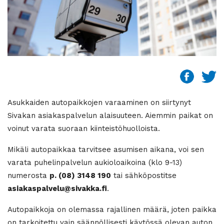
Asukkaiden autopaikkojen varaaminen on siirtynyt
Sivakan asiakaspalvelun alaisuuteen. Aiemmin paikat on
voinut varata suoraan kiinteistöhuolloista.
Mikäli autopaikkaa tarvitsee asumisen aikana, voi sen
varata puhelinpalvelun aukioloaikoina (klo 9-13)
numerosta
p. (08) 3148 190
tai sähköpostitse
asiakaspalvelu@sivakka.fi
.
Autopaikkoja on olemassa rajallinen määrä, joten paikka
on tarkoitettu vain säännöllisesti käytössä olevan auton