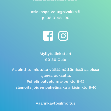
asiakaspalvelu@sivakka.fi
p. 08 3148 190
Myllytullinkatu 4
90130 Oulu
Asiointi toimistolla välttämättömissä asioissa
ajanvarauksella.
Puhelinpalvelu ma-pe klo 9-12
Isännöitsijöiden puhelinaika arkisin klo 9-10
Väärinkäytösilmoitus