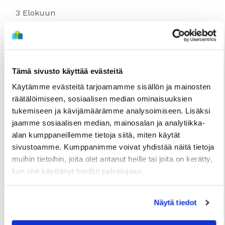
3 Elokuun
Tämä sivusto käyttää evästeitä
Käytämme evästeitä tarjoamamme sisällön ja mainosten
räätälöimiseen, sosiaalisen median ominaisuuksien
tukemiseen ja kävijämäärämme analysoimiseen. Lisäksi
jaamme sosiaalisen median, mainosalan ja analytiikka-
alan kumppaneillemme tietoja siitä, miten käytät
sivustoamme. Kumppanimme voivat yhdistää näitä tietoja
TIEDOTTEET
muihin tietoihin, joita olet antanut heille tai joita on kerätty,
Useita uudis- ja peruskorjauskohteita
kun olet käyttänyt heidän palvelujaan.
valmistumassa loppuvuonna, hakuajat alkavat
elokuussa
Näytä tiedot
2 Heinäkuun