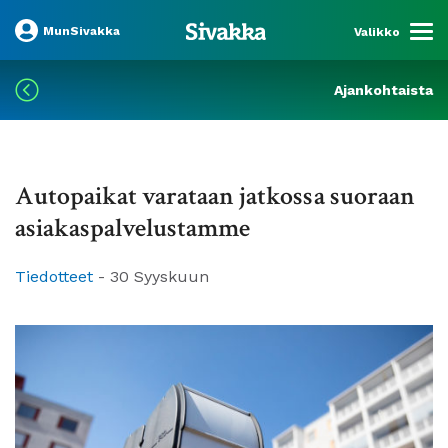
MunSivakka
Valikko
Ajankohtaista
Autopaikat varataan jatkossa suoraan
asiakaspalvelustamme
Tiedotteet
-
30 Syyskuun