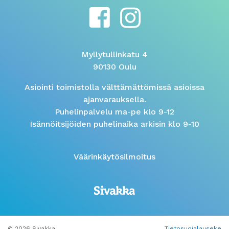
Myllytullinkatu 4
90130 Oulu
Asiointi toimistolla välttämättömissä asioissa
ajanvarauksella.
Puhelinpalvelu ma-pe klo 9-12
Isännöitsijöiden puhelinaika arkisin klo 9-10
Väärinkäytösilmoitus
© 2026 Sivakka
Tietosuojalauseke