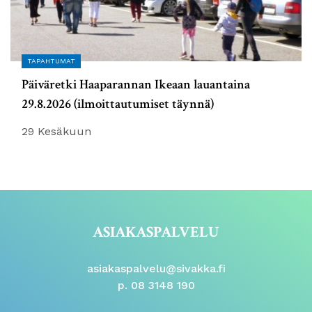
TAPAHTUMAT
Päiväretki Haaparannan Ikeaan lauantaina
29.8.2026 (ilmoittautumiset täynnä)
29 Kesäkuun
ASIAKASPALVELU
asiakaspalvelu@sivakka.fi
p. 08 3148 190