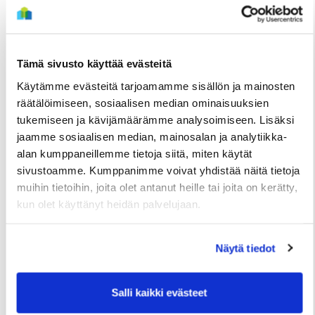
LUE SEURAAVA
Tämä sivusto käyttää evästeitä
Käytämme evästeitä tarjoamamme sisällön ja mainosten
räätälöimiseen, sosiaalisen median ominaisuuksien
tukemiseen ja kävijämäärämme analysoimiseen. Lisäksi
jaamme sosiaalisen median, mainosalan ja analytiikka-
alan kumppaneillemme tietoja siitä, miten käytät
sivustoamme. Kumppanimme voivat yhdistää näitä tietoja
muihin tietoihin, joita olet antanut heille tai joita on kerätty,
TIEDOTTEET
kun olet käyttänyt heidän palvelujaan.
Kuivasjärvelle valmistumassa uusia
rivitaloasuntoja – Haku on nyt käynnissä
Näytä tiedot
3 Elokuun
Salli kaikki evästeet