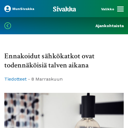
MunSivakka
Valikko
Ajankohtaista
Ennakoidut sähkökatkot ovat
todennäköisiä talven aikana
Tiedotteet
-
8 Marraskuun