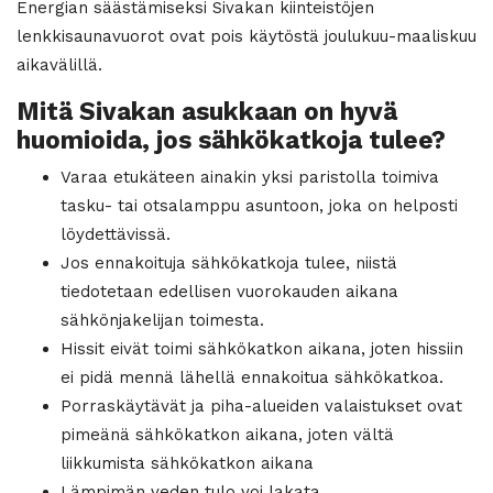
Energian säästämiseksi Sivakan kiinteistöjen
lenkkisaunavuorot ovat pois käytöstä joulukuu-maaliskuu
aikavälillä.
Mitä Sivakan asukkaan on hyvä
huomioida, jos sähkökatkoja tulee?
Varaa etukäteen ainakin yksi paristolla toimiva
tasku- tai otsalamppu asuntoon, joka on helposti
löydettävissä.
Jos ennakoituja sähkökatkoja tulee, niistä
tiedotetaan edellisen vuorokauden aikana
sähkönjakelijan toimesta.
Hissit eivät toimi sähkökatkon aikana, joten hissiin
ei pidä mennä lähellä ennakoitua sähkökatkoa.
Porraskäytävät ja piha-alueiden valaistukset ovat
pimeänä sähkökatkon aikana, joten vältä
liikkumista sähkökatkon aikana
Lämpimän veden tulo voi lakata