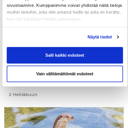
sivustoamme. Kumppanimme voivat yhdistää näitä tietoja
muihin tietoihin, joita olet antanut heille tai joita on kerätty,
kun olet käyttänyt heidän palvelujaan.
Näytä tiedot
Salli kaikki evästeet
TIEDOTTEET
Useita uudis- ja peruskorjauskohteita
Vain välttämättömät evästeet
valmistumassa loppuvuonna, hakuajat alkavat
elokuussa
2 Heinäkuun