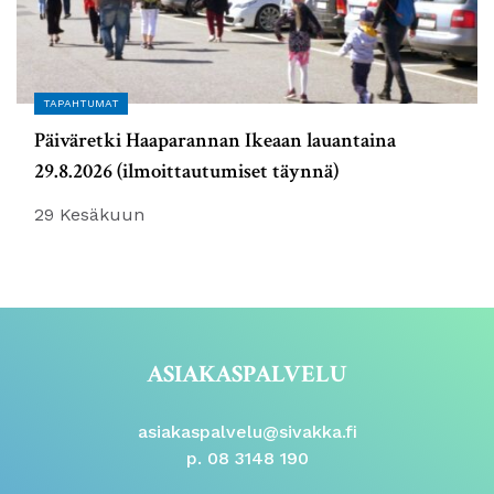
TAPAHTUMAT
Päiväretki Haaparannan Ikeaan lauantaina
29.8.2026 (ilmoittautumiset täynnä)
29 Kesäkuun
ASIAKASPALVELU
asiakaspalvelu@sivakka.fi
p. 08 3148 190