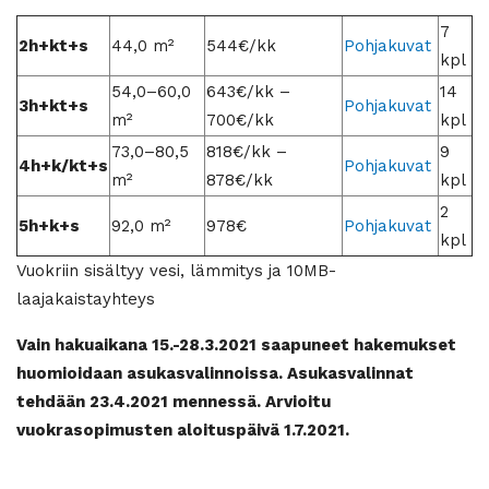
7
2h+kt+s
44,0 m²
544€/kk
Pohjakuvat
kpl
54,0–60,0
643€/kk –
14
3h+kt+s
Pohjakuvat
m²
700€/kk
kpl
73,0–80,5
818€/kk –
9
4h+k/kt+s
Pohjakuvat
m²
878€/kk
kpl
2
5h+k+s
92,0 m²
978€
Pohjakuvat
kpl
Vuokriin sisältyy vesi, lämmitys ja 10MB-
laajakaistayhteys
Vain hakuaikana 15.-28.3.2021 saapuneet hakemukset
huomioidaan asukasvalinnoissa. Asukasvalinnat
tehdään 23.4.2021 mennessä. Arvioitu
vuokrasopimusten aloituspäivä 1.7.2021.