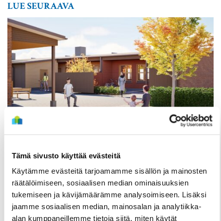
LUE SEURAAVA
TIEDOTTEET
Kuivasjärvelle valmistumassa uusia
Tämä sivusto käyttää evästeitä
rivitaloasuntoja – Haku on nyt käynnissä
Käytämme evästeitä tarjoamamme sisällön ja mainosten
3 Elokuun
räätälöimiseen, sosiaalisen median ominaisuuksien
tukemiseen ja kävijämäärämme analysoimiseen. Lisäksi
jaamme sosiaalisen median, mainosalan ja analytiikka-
alan kumppaneillemme tietoja siitä, miten käytät