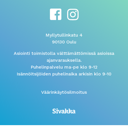
Myllytullinkatu 4
90130 Oulu
Asiointi toimistolla välttämättömissä asioissa
ajanvarauksella.
Puhelinpalvelu ma-pe klo 9-12
Isännöitsijöiden puhelinaika arkisin klo 9-10
Väärinkäytösilmoitus