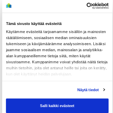
Tämä sivusto käyttää evästeitä
Käytämme evästeitä tarjoamamme sisällön ja mainosten
räätälöimiseen, sosiaalisen median ominaisuuksien
tukemiseen ja kävijämäärämme analysoimiseen. Lisäksi
jaamme sosiaalisen median, mainosalan ja analytiikka-
TIEDOTTEET
alan kumppaneillemme tietoja siitä, miten käytät
Useita uudis- ja peruskorjauskohteita
sivustoamme. Kumppanimme voivat yhdistää näitä tietoja
muihin tietoihin, joita olet antanut heille tai joita on kerätty,
valmistumassa loppuvuonna, hakuajat alkavat
kun olet käyttänyt heidän palvelujaan.
elokuussa
2 Heinäkuun
Näytä tiedot
Salli kaikki evästeet