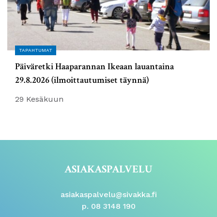
TAPAHTUMAT
Päiväretki Haaparannan Ikeaan lauantaina
29.8.2026 (ilmoittautumiset täynnä)
29 Kesäkuun
ASIAKASPALVELU
asiakaspalvelu@sivakka.fi
p. 08 3148 190