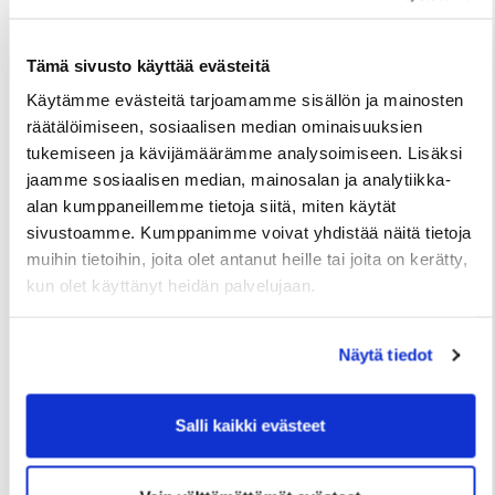
Tämä sivusto käyttää evästeitä
Käytämme evästeitä tarjoamamme sisällön ja mainosten
räätälöimiseen, sosiaalisen median ominaisuuksien
tukemiseen ja kävijämäärämme analysoimiseen. Lisäksi
TIEDOTTEET
jaamme sosiaalisen median, mainosalan ja analytiikka-
Useita uudis- ja peruskorjauskohteita
alan kumppaneillemme tietoja siitä, miten käytät
valmistumassa loppuvuonna, hakuajat alkavat
sivustoamme. Kumppanimme voivat yhdistää näitä tietoja
elokuussa
muihin tietoihin, joita olet antanut heille tai joita on kerätty,
kun olet käyttänyt heidän palvelujaan.
2 Heinäkuun
Näytä tiedot
Salli kaikki evästeet