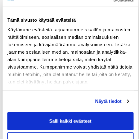
Tämä sivusto käyttää evästeitä
Käytämme evästeitä tarjoamamme sisällön ja mainosten
räätälöimiseen, sosiaalisen median ominaisuuksien
tukemiseen ja kävijämäärämme analysoimiseen. Lisäksi
TIEDOTTEET
jaamme sosiaalisen median, mainosalan ja analytiikka-
Useita uudis- ja peruskorjauskohteita
alan kumppaneillemme tietoja siitä, miten käytät
valmistumassa loppuvuonna, hakuajat alkavat
sivustoamme. Kumppanimme voivat yhdistää näitä tietoja
elokuussa
muihin tietoihin, joita olet antanut heille tai joita on kerätty,
kun olet käyttänyt heidän palvelujaan.
2 Heinäkuun
Näytä tiedot
Salli kaikki evästeet