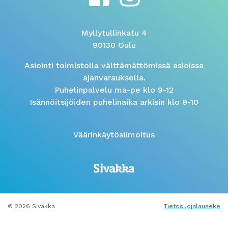
Myllytullinkatu 4
90130 Oulu
Asiointi toimistolla välttämättömissä asioissa
ajanvarauksella.
Puhelinpalvelu ma-pe klo 9-12
Isännöitsijöiden puhelinaika arkisin klo 9-10
Väärinkäytösilmoitus
© 2026 Sivakka
Tietosuojalauseke