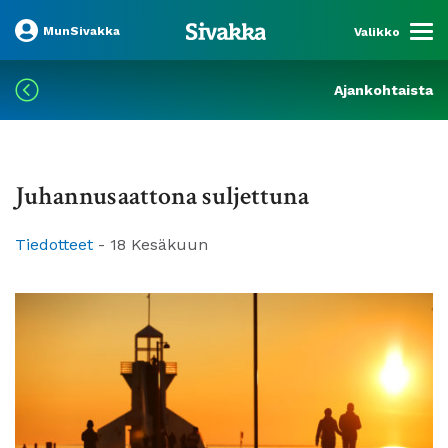
MunSivakka
Valikko
Ajankohtaista
Juhannusaattona suljettuna
Tiedotteet
-
18 Kesäkuun