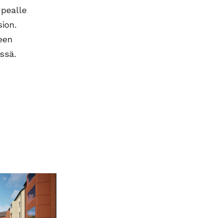
Upealle
ion.
een
ssä.