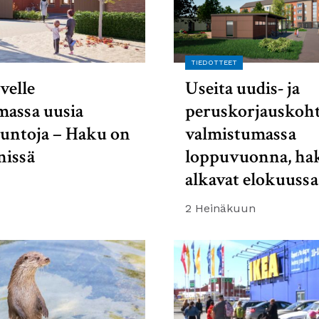
TIEDOTTEET
velle
Useita uudis- ja
massa uusia
peruskorjauskoht
suntoja – Haku on
valmistumassa
nissä
loppuvuonna, ha
alkavat elokuussa
2 Heinäkuun