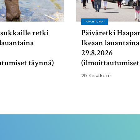
TAPAHTUMAT
sukkaille retki
Päiväretki Haapa
lauantaina
Ikeaan lauantaina
6
29.8.2026
utumiset täynnä)
(ilmoittautumiset
29 Kesäkuun