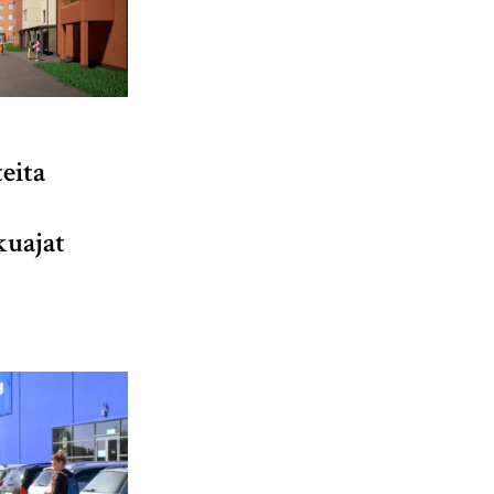
eita
kuajat