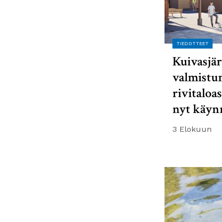
TIEDOTTEET
Kuivasjär
valmistu
rivitaloa
nyt käyn
3 Elokuun