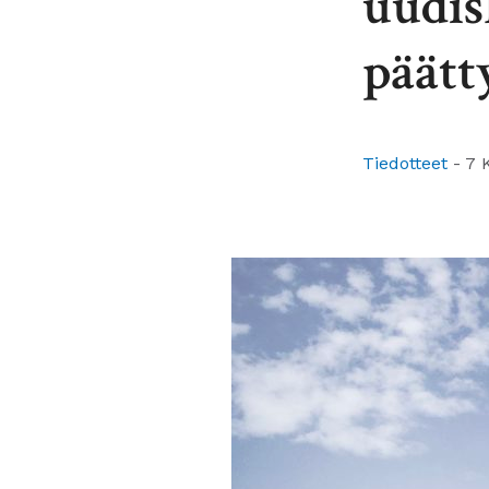
uudis
päätt
Tiedotteet
-
7 