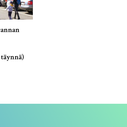
rannan
 täynnä)