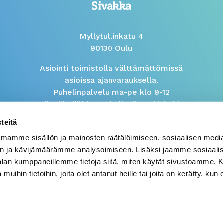
Myllytullinkatu 4
90130 Oulu
Asiointi toimistolla välttämättömissä
asioissa ajanvarauksella.
Puhelinpalvelu ma-pe klo 9-12
Isännöitsijöiden puhelinaika arkisin klo
9-10
teitä
mamme sisällön ja mainosten räätälöimiseen, sosiaalisen medi
Väärinkäytösilmoitus
n ja kävijämäärämme analysoimiseen. Lisäksi jaamme sosiaali
-alan kumppaneillemme tietoja siitä, miten käytät sivustoamme
 muihin tietoihin, joita olet antanut heille tai joita on kerätty, kun 
© 2026 Sivakka
Tietosuojalauseke