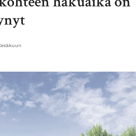
kohteen hakuaika on
ynyt
Kesäkuun