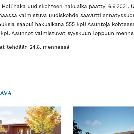
/ Hollihaka uudiskohteen hakuaika päättyi 6.6.2021. 
lihaassa valmistuva uudiskohde saavutti ennätyssuos
ksia saapui hakuaikana 555 kpl! Asuntoja kohtees
 kpl. Asunnot valmistuvat syyskuun loppuun menne
at tehdään 24.6. mennessä.
AAVA