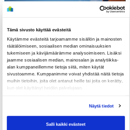
Tämä sivusto käyttää evästeitä
Käytämme evästeitä tarjoamamme sisällön ja mainosten
räätälöimiseen, sosiaalisen median ominaisuuksien
tukemiseen ja kävijämäärämme analysoimiseen. Lisäksi
jaamme sosiaalisen median, mainosalan ja analytiikka-
alan kumppaneillemme tietoja siitä, miten käytät
TIEDOTTEET
sivustoamme. Kumppanimme voivat yhdistää näitä tietoja
Useita uudis- ja peruskorjauskohteita
muihin tietoihin, joita olet antanut heille tai joita on kerätty,
valmistumassa loppuvuonna, hakuajat alkavat
kun olet käyttänyt heidän palvelujaan.
elokuussa
2 Heinäkuun
Näytä tiedot
Salli kaikki evästeet