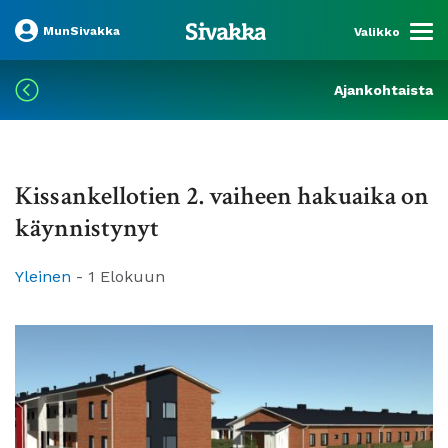
MunSivakka
Valikko
Ajankohtaista
Kissankellotien 2. vaiheen hakuaika on
käynnistynyt
Yleinen
-
1 Elokuun