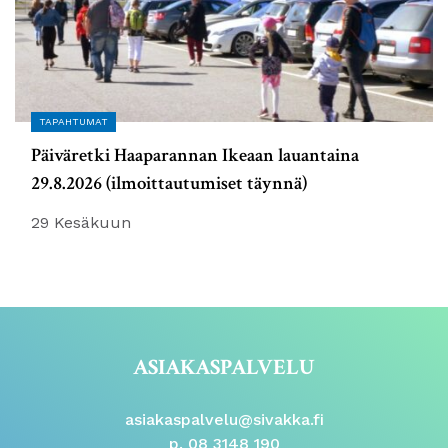
TAPAHTUMAT
Päiväretki Haaparannan Ikeaan lauantaina
29.8.2026 (ilmoittautumiset täynnä)
29 Kesäkuun
ASIAKASPALVELU
asiakaspalvelu@sivakka.fi
p. 08 3148 190