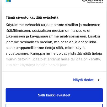
Tämä sivusto käyttää evästeitä
Käytämme evästeitä tarjoamamme sisällön ja mainosten
räätälöimiseen, sosiaalisen median ominaisuuksien
tukemiseen ja kävijämäärämme analysoimiseen. Lisäksi
TIEDOTTEET
jaamme sosiaalisen median, mainosalan ja analytiikka-
Useita uudis- ja peruskorjauskohteita
alan kumppaneillemme tietoja siitä, miten käytät
sivustoamme. Kumppanimme voivat yhdistää näitä tietoja
valmistumassa loppuvuonna, hakuajat alkavat
muihin tietoihin, joita olet antanut heille tai joita on kerätty,
elokuussa
kun olet käyttänyt heidän palvelujaan.
2 Heinäkuun
Näytä tiedot
Salli kaikki evästeet