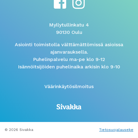
Myllytullinkatu 4
90130 Oulu
Asiointi toimistolla välttämättömissä asioissa
ajanvarauksella.
Puhelinpalvelu ma-pe klo 9-12
Isännöitsijöiden puhelinaika arkisin klo 9-10
Väärinkäytösilmoitus
© 2026 Sivakka
Tietosuojalauseke