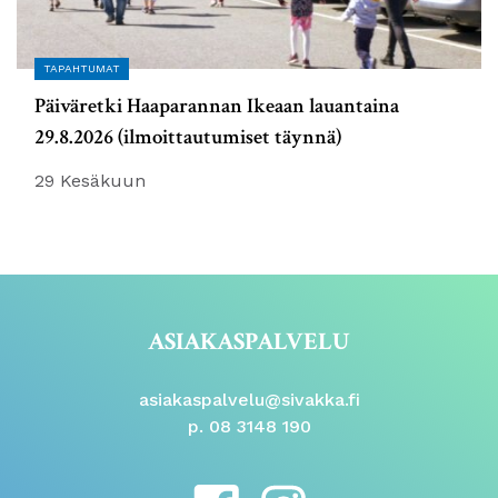
TAPAHTUMAT
Päiväretki Haaparannan Ikeaan lauantaina
29.8.2026 (ilmoittautumiset täynnä)
29 Kesäkuun
ASIAKASPALVELU
asiakaspalvelu@sivakka.fi
p. 08 3148 190