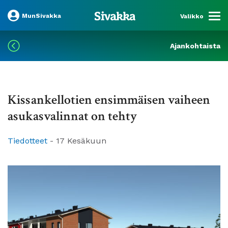
MunSivakka
Valikko
Ajankohtaista
Kissankellotien ensimmäisen vaiheen
asukasvalinnat on tehty
Tiedotteet
-
17 Kesäkuun