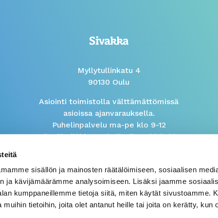
Myllytullinkatu 4
90130 Oulu
Asiointi toimistolla välttämättömissä
asioissa ajanvarauksella.
Puhelinpalvelu ma-pe klo 9-12
Isännöitsijöiden puhelinaika arkisin klo
9-10
teitä
mamme sisällön ja mainosten räätälöimiseen, sosiaalisen medi
Väärinkäytösilmoitus
n ja kävijämäärämme analysoimiseen. Lisäksi jaamme sosiaali
-alan kumppaneillemme tietoja siitä, miten käytät sivustoamme
 muihin tietoihin, joita olet antanut heille tai joita on kerätty, kun 