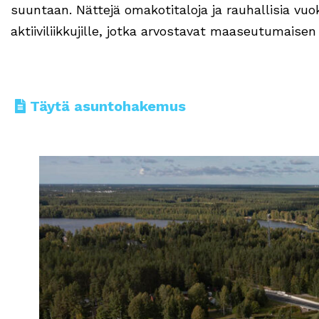
suuntaan. Nättejä omakotitaloja ja rauhallisia vuok
aktiiviliikkujille, jotka arvostavat maaseutumaisen
Täytä asuntohakemus