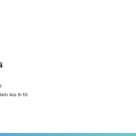
ä
0
isin klo 9-10