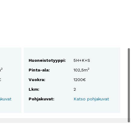
Huoneistotyyppi:
5H+K+S
2
2
m
Pinta-ala:
102,5m
€
Vuokra:
1200€
Lkm:
2
akuvat
Pohjakuvat:
Katso pohjakuvat