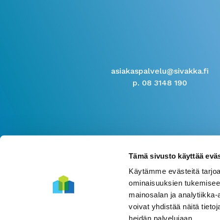
asiakaspalvelu@sivakka.fi
p. 08 3148 190
Tämä sivusto käyttää eväs
Käytämme evästeitä tarjoa
ominaisuuksien tukemisee
mainosalan ja analytiikka
voivat yhdistää näitä tietoja
heidän palvelujaan.