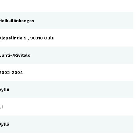
Heikkilänkangas
Ajopelintie 5 , 90310 Oulu
Luhti-/Rivitalo
2002-2004
Kyllä
Ei
Kyllä