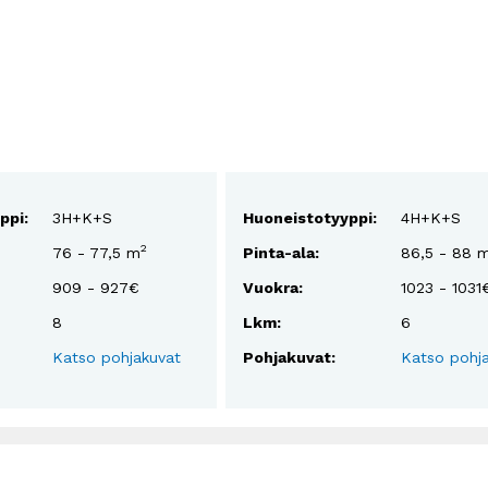
ppi:
3H+K+S
Huoneistotyyppi:
4H+K+S
2
76 - 77,5 m
Pinta-ala:
86,5 - 88 
909 - 927€
Vuokra:
1023 - 1031
8
Lkm:
6
Katso pohjakuvat
Pohjakuvat:
Katso pohj