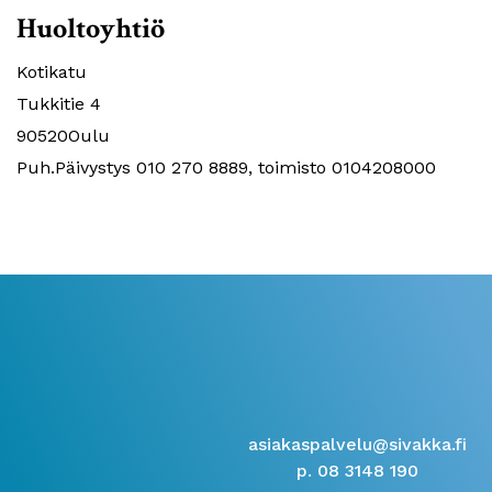
Huoltoyhtiö
Kotikatu
Tukkitie 4
90520Oulu
Puh.Päivystys 010 270 8889, toimisto 0104208000
asiakaspalvelu@sivakka.fi
p. 08 3148 190