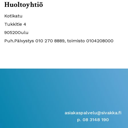
Huoltoyhtiö
Kotikatu
Tukkitie 4
90520Oulu
Puh.Päivystys 010 270 8889, toimisto 0104208000
asiakaspalvelu@sivakka.fi
p. 08 3148 190