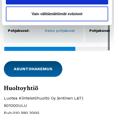
2
Pinta-ala:
28,5 - 34 m
Pinta-ala:
Vain välttämättömät evästeet
Vuokra:
395 - 446€
Vuokra:
Lkm:
48
Lkm:
Pohjakuvat:
Katso pohjakuvat
Pohjakuvat:
ASUNTOHAKEMUS
Huoltoyhtiö
Luotea Kiinteistöhuolto Oy (entinen L&T)
90100OULU
Puh.010 590 2000