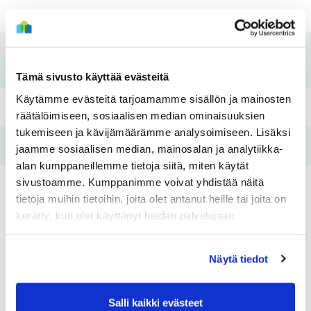
Rakennusvuosi
1988
Koti kuntoon -
2013
remontti
Tämä sivusto käyttää evästeitä
Käytämme evästeitä tarjoamamme sisällön ja mainosten
Pesutupa
Kyllä
räätälöimiseen, sosiaalisen median ominaisuuksien
tukemiseen ja kävijämäärämme analysoimiseen. Lisäksi
Hissi
Kyllä
jaamme sosiaalisen median, mainosalan ja analytiikka-
alan kumppaneillemme tietoja siitä, miten käytät
sivustoamme. Kumppanimme voivat yhdistää näitä
Tulo- ja
Ei
tietoja muihin tietoihin, joita olet antanut heille tai joita on
varallisuusraja
kerätty, kun olet käyttänyt heidän palvelujaan.
Asunnot
Näytä tiedot
Salli kaikki evästeet
Huoneistotyyppi:
1H+KK
Huoneistotyy