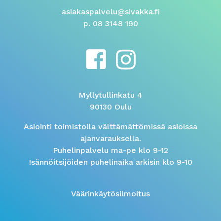
asiakaspalvelu@sivakka.fi
p. 08 3148 190
Myllytullinkatu 4
90130 Oulu
Asiointi toimistolla välttämättömissä asioissa
ajanvarauksella.
Puhelinpalvelu ma-pe klo 9-12
Isännöitsijöiden puhelinaika arkisin klo 9-10
Väärinkäytösilmoitus