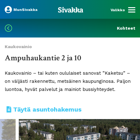
MunSivakka
Valikko
Kohteet
Kaukovainio
Ampuhaukantie 2 ja 10
Kaukovainio – tai kuten oululaiset sanovat ”Kaketsu” –
on väljästi rakennettu, metsäinen kaupunginosa. Paljon
luontoa, hyvät palvelut ja mainiot bussiyhteydet.
Täytä asuntohakemus