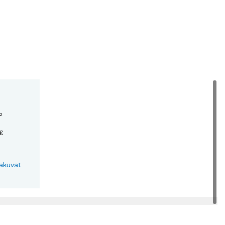
2
€
akuvat