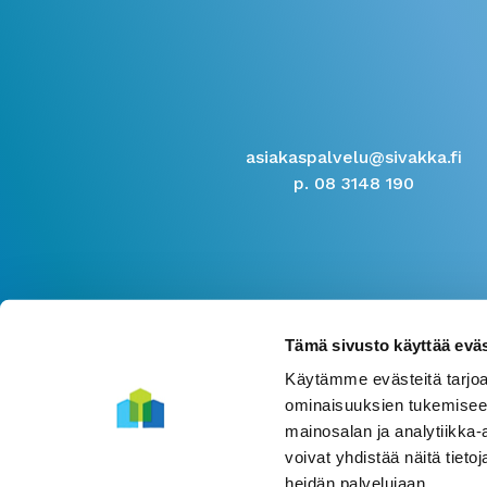
asiakaspalvelu@sivakka.fi
p. 08 3148 190
Tämä sivusto käyttää eväs
Käytämme evästeitä tarjoa
ominaisuuksien tukemisee
mainosalan ja analytiikka
voivat yhdistää näitä tietoja
heidän palvelujaan.