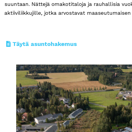
suuntaan. Nättejä omakotitaloja ja rauhallisia vuok
aktiiviliikkujille, jotka arvostavat maaseutumaisen
Täytä asuntohakemus