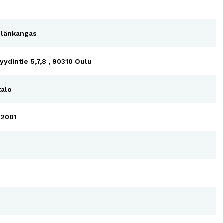
ilänkangas
yydintie 5,7,8 , 90310 Oulu
talo
-2001