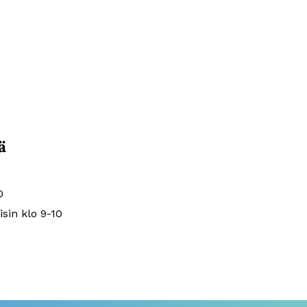
ä
0
isin klo 9-10