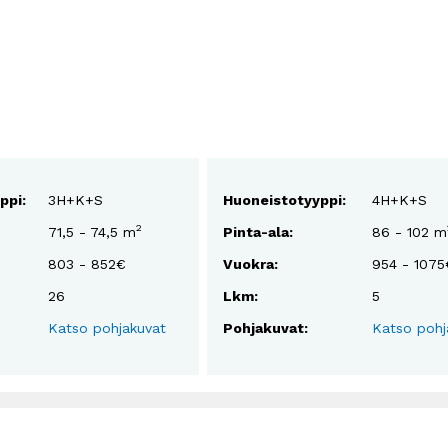
ppi:
3H+K+S
Huoneistotyyppi:
4H+K+S
2
71,5 - 74,5 m
Pinta-ala:
86 - 102 m
803 - 852€
Vuokra:
954 - 1075
26
Lkm:
5
Katso pohjakuvat
Pohjakuvat:
Katso pohj