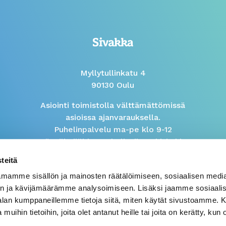
Myllytullinkatu 4
90130 Oulu
Asiointi toimistolla välttämättömissä
asioissa ajanvarauksella.
Puhelinpalvelu ma-pe klo 9-12
Isännöitsijöiden puhelinaika arkisin klo
9-10
teitä
mamme sisällön ja mainosten räätälöimiseen, sosiaalisen medi
Väärinkäytösilmoitus
n ja kävijämäärämme analysoimiseen. Lisäksi jaamme sosiaali
-alan kumppaneillemme tietoja siitä, miten käytät sivustoamme
 muihin tietoihin, joita olet antanut heille tai joita on kerätty, kun 