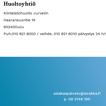
Huoltoyhtiö
Kiinteistöhuolto Jurvelin
Haaransuontie 19
90240Oulu
Puh.010 821 6000 / vaihde, 010 821 6010 päivystys 24 h/
asiakaspalvelu@sivakka.fi
p. 08 3148 190