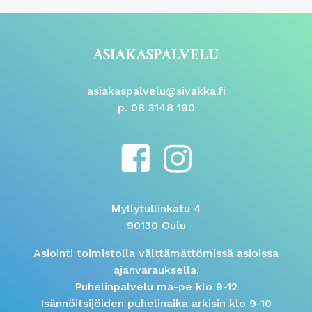
ASIAKASPALVELU
asiakaspalvelu@sivakka.fi
p. 08 3148 190
Myllytullinkatu 4
90130 Oulu
Asiointi toimistolla välttämättömissä asioissa
ajanvarauksella.
Puhelinpalvelu ma-pe klo 9-12
Isännöitsijöiden puhelinaika arkisin klo 9-10