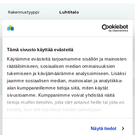
Rakennustyyppi
Luhtitalo
Rakennusvuosi
1993
Koti kuntoon -
Tämä sivusto käyttää evästeitä
2020
remontti
Käytämme evästeitä tarjoamamme sisällön ja mainosten
räätälöimiseen, sosiaalisen median ominaisuuksien
Pesutupa
Ei
tukemiseen ja kävijämäärämme analysoimiseen. Lisäksi
jaamme sosiaalisen median, mainosalan ja analytiikka-
Hissi
Ei
alan kumppaneillemme tietoja siitä, miten käytät
sivustoamme. Kumppanimme voivat yhdistää näitä
tietoja muihin tietoihin, joita olet antanut heille tai joita on
Tulo- ja
Kyllä
kerätty, kun olet käyttänyt heidän palvelujaan.
varallisuusraja
Näytä tiedot