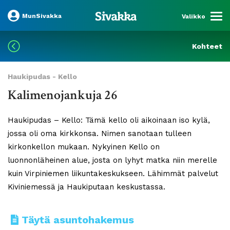
MunSivakka
Valikko
Kohteet
Haukipudas - Kello
Kalimenojankuja 26
Haukipudas – Kello: Tämä kello oli aikoinaan iso kylä,
jossa oli oma kirkkonsa. Nimen sanotaan tulleen
kirkonkellon mukaan. Nykyinen Kello on
luonnonläheinen alue, josta on lyhyt matka niin merelle
kuin Virpiniemen liikuntakeskukseen. Lähimmät palvelut
Kiviniemessä ja Haukiputaan keskustassa.
Täytä asuntohakemus