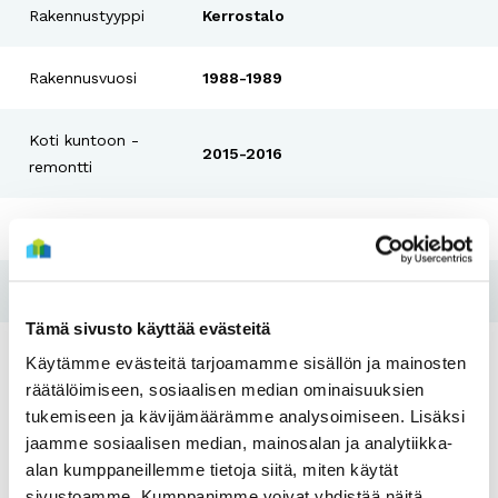
Rakennustyyppi
Kerrostalo
Rakennusvuosi
1988-1989
Koti kuntoon -
2015-2016
remontti
Pesutupa
Kyllä
Hissi
Ei
Tämä sivusto käyttää evästeitä
Tulo- ja
Käytämme evästeitä tarjoamamme sisällön ja mainosten
Kyllä
varallisuusraja
räätälöimiseen, sosiaalisen median ominaisuuksien
tukemiseen ja kävijämäärämme analysoimiseen. Lisäksi
jaamme sosiaalisen median, mainosalan ja analytiikka-
alan kumppaneillemme tietoja siitä, miten käytät
sivustoamme. Kumppanimme voivat yhdistää näitä