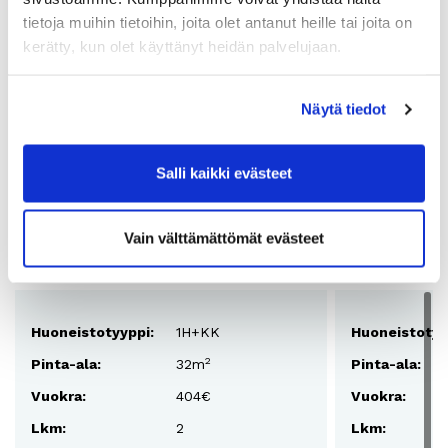
Vapautuvia asuntoja
tietoja muihin tietoihin, joita olet antanut heille tai joita on
kerätty, kun olet käyttänyt heidän palvelujaan.
Huoneistotyyppi:
2H+K
2
Pinta-ala:
59,5m
Näytä tiedot
Vuokra:
600€
Salli kaikki evästeet
Lisää suosikkeihin
Asuntosivu
Vain välttämättömät evästeet
Asunnot
Huoneistotyyppi:
1H+KK
Huoneistotyy
2
Pinta-ala:
32m
Pinta-ala:
Vuokra:
404€
Vuokra:
Lkm:
2
Lkm: