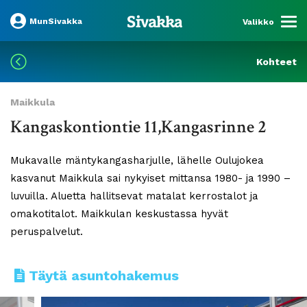
MunSivakka
Valikko
Kohteet
Maikkula
Kangaskontiontie 11,Kangasrinne 2
Mukavalle mäntykangasharjulle, lähelle Oulujokea
kasvanut Maikkula sai nykyiset mittansa 1980- ja 1990 –
luvuilla. Aluetta hallitsevat matalat kerrostalot ja
omakotitalot. Maikkulan keskustassa hyvät
peruspalvelut.
Täytä asuntohakemus